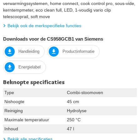
verwarmingssystemen, home connect, cook control pro, sous-vide,
kerntempmeter, eco clean full, LED, 1-voudig vario clip
telescooprail, soft move
Bekijk ook de merkspecifieke functies
Downloads voor de CS958GCB1 van Siemens
Handleiding
Productinformatie
Energielabel
Beknopte specificaties
Type
Combi-stoomoven
Nishoogte
45 cm
Reiniging
Hydrolyse
Maximale temperatuur
250 °C
Inhoud
47 l
Bekijk alle specificaties