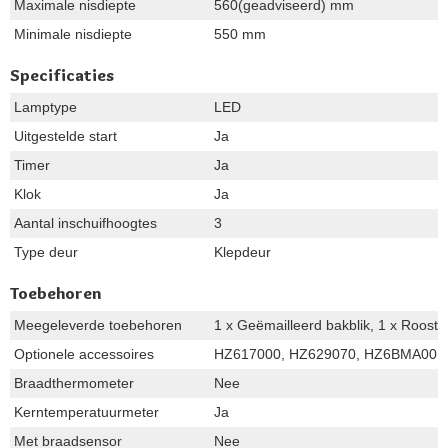
Maximale nisdiepte
560(geadviseerd) mm
Minimale nisdiepte
550 mm
Specificaties
Lamptype
LED
Uitgestelde start
Ja
Timer
Ja
Klok
Ja
Aantal inschuifhoogtes
3
Type deur
Klepdeur
Toebehoren
Meegeleverde toebehoren
1 x Geëmailleerd bakblik, 1 x Rooste
Optionele accessoires
HZ617000, HZ629070, HZ6BMA00,
Braadthermometer
Nee
Kerntemperatuurmeter
Ja
Met braadsensor
Nee