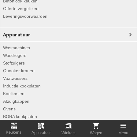
Betonlook keuken
Offerte vergelijken
Leveringsvoorwaarden
Apparatuur
Wasmachines
Wasdrogers
Stofzuigers
Quooker kranen
Vaatwassers
Inductie kookplaten
Koelkasten
Afzuigkappen
Ovens
BORA kookplaten
Miele shop online
Keukens
Apparatuur
Winkels
Wagen
Menu