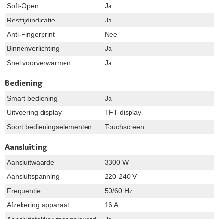
Soft-Open
Ja
Resttijdindicatie
Ja
Anti-Fingerprint
Nee
Binnenverlichting
Ja
Snel voorverwarmen
Ja
Bediening
Smart bediening
Ja
Uitvoering display
TFT-display
Soort bedieningselementen
Touchscreen
Aansluiting
Aansluitwaarde
3300 W
Aansluitspanning
220-240 V
Frequentie
50/60 Hz
Afzekering apparaat
16 A
Aansluitstekker meegeleverd
Ja