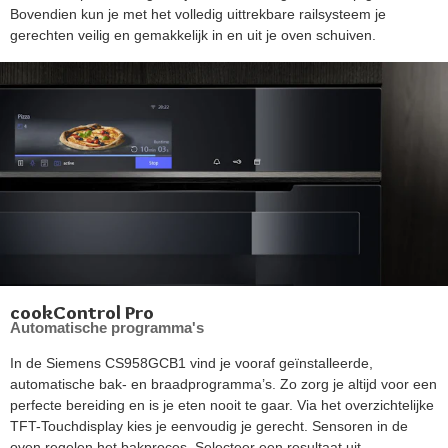
Bovendien kun je met het volledig uittrekbare railsysteem je
gerechten veilig en gemakkelijk in en uit je oven schuiven.
cookControl Pro
Automatische programma's
In de Siemens CS958GCB1 vind je vooraf geïnstalleerde,
automatische bak- en braadprogramma’s. Zo zorg je altijd voor een
perfecte bereiding en is je eten nooit te gaar. Via het overzichtelijke
TFT-Touchdisplay kies je eenvoudig je gerecht. Sensoren in de
oven regelen het bakproces. Selecteer een resultaat uit