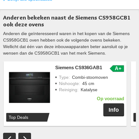
Anderen bekeken naast de Siemens CS958GCB1
ook deze ovens
Anderen die geïnteresseerd waren in het kopen van de Siemens
CS958GCB1 oven hebben ook de volgende ovens bekeken.
Wellicht dat één van deze inbouwapparaten beter aansluit op je
wensen dan de CS958GCB1 van het merk Siemens.
Siemens CS936GAB1
A+
Type
:
Combi-stoomoven
Nishoogte
:
45 cm
Reiniging
:
Katalyse
Op voorraad
Info
Top Deals
T