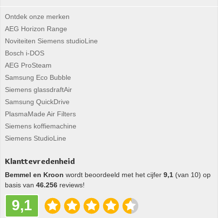
Ontdek onze merken
AEG Horizon Range
Noviteiten Siemens studioLine
Bosch i-DOS
AEG ProSteam
Samsung Eco Bubble
Siemens glassdraftAir
Samsung QuickDrive
PlasmaMade Air Filters
Siemens koffiemachine
Siemens StudioLine
Klanttevredenheid
Bemmel en Kroon
wordt beoordeeld met het cijfer
9,1
(van 10) op
basis van
46.256
reviews!
9,1