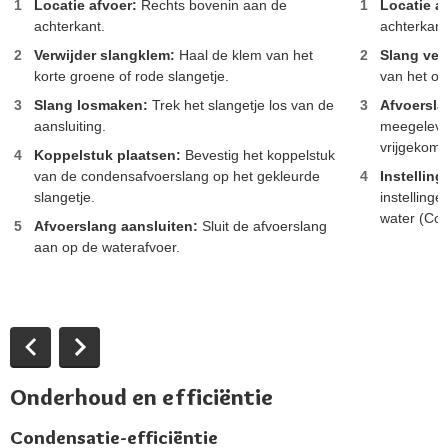
Locatie afvoer:
Rechts bovenin aan de
Locatie a
achterkant.
achterkant
Verwijder slangklem:
Haal de klem van het
Slang ver
korte groene of rode slangetje.
van het op
Slang losmaken:
Trek het slangetje los van de
Afvoersla
aansluiting.
meegeleve
vrijgekome
Koppelstuk plaatsen:
Bevestig het koppelstuk
van de condensafvoerslang op het gekleurde
Instellin
slangetje.
instelling
water (Con
Afvoerslang aansluiten:
Sluit de afvoerslang
aan op de waterafvoer​​.
Onderhoud en efficiëntie
Condensatie-efficiëntie