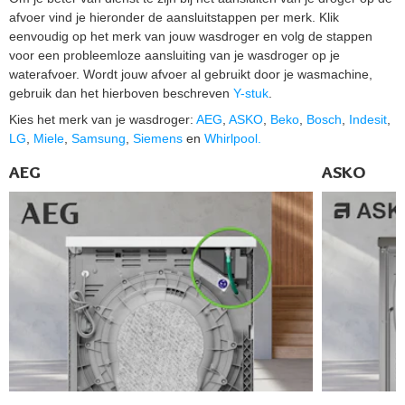
afvoer vind je hieronder de aansluitstappen per merk. Klik
eenvoudig op het merk van jouw wasdroger en volg de stappen
voor een probleemloze aansluiting van je wasdroger op je
waterafvoer. Wordt jouw afvoer al gebruikt door je wasmachine,
gebruik dan het hierboven beschreven
Y-stuk
.
Kies het merk van je wasdroger:
AEG
,
ASKO
,
Beko
,
Bosch
,
Indesit
,
LG
,
Miele
,
Samsung
,
Siemens
en
Whirlpool.
AEG
ASKO