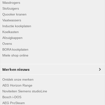
Wasdrogers
Stofzuigers
Quooker kranen
Vaatwassers
Inductie kookplaten
Koelkasten
Afzuigkappen
Ovens
BORA kookplaten
Miele shop online
Merken nieuws
Ontdek onze merken
AEG Horizon Range
Noviteiten Siemens studioLine
Bosch i-DOS
AEG ProSteam