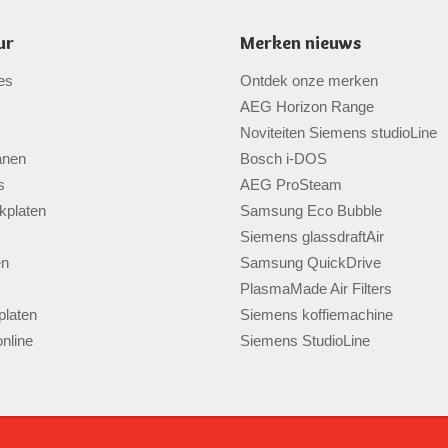
ur
Merken nieuws
es
Ontdek onze merken
AEG Horizon Range
Noviteiten Siemens studioLine
anen
Bosch i-DOS
s
AEG ProSteam
kplaten
Samsung Eco Bubble
Siemens glassdraftAir
en
Samsung QuickDrive
PlasmaMade Air Filters
laten
Siemens koffiemachine
nline
Siemens StudioLine