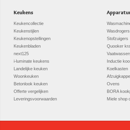
Keukens
Apparatu
Keukencollectie
Wasmachin
Keukenstijlen
Wasdrogers
Keukenopstellingen
Stofzuigers
Keukenbladen
Quooker kr
next125
Vaatwasser
i-luminate keukens
Inductie koo
Landelijke keuken
Koelkasten
Woonkeuken
Afzuigkapp
Betonlook keuken
Ovens
Offerte vergelijken
BORA kookp
Leveringsvoorwaarden
Miele shop o