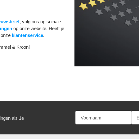
euwsbrief
, volg ons op sociale
ingen
op onze website. Heeft je
a onze
klantenservice
.
emmel & Kroon!
ingen als 1e