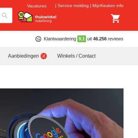
Service melding
MijnKeuken info
Vacatures
Klantwaardering
9,1
uit
46.256
reviews
Aanbiedingen
Winkels / Contact