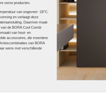
ere verse producten.
 temperatuur van ongeveer -18°C.
vorming en verlaagt deze
wateraansluiting. Daarmee maak
ieur van de BORA Cool Combi
 gemaakt van hout- en
kelde accessoires, die meerdere
elvriescombinaties van BORA
n naar wens met verschillende