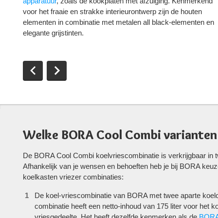
apparatuur
, zoals de kookplaten met afzuiging. Kenmerkend
voor het fraaie en strakke interieurontwerp zijn de houten
elementen in combinatie met metalen all black-elementen en
elegante grijstinten.
Welke BORA Cool Combi varianten 
De BORA Cool Combi koelvriescombinatie is verkrijgbaar in t
Afhankelijk van je wensen en behoeften heb je bij BORA keuz
koelkasten vriezer combinaties:
De koel-vriescombinatie van BORA met twee aparte koelci
combinatie heeft een netto-inhoud van 175 liter voor het ko
vriesgedeelte. Het heeft dezelfde kenmerken als de
BORA 