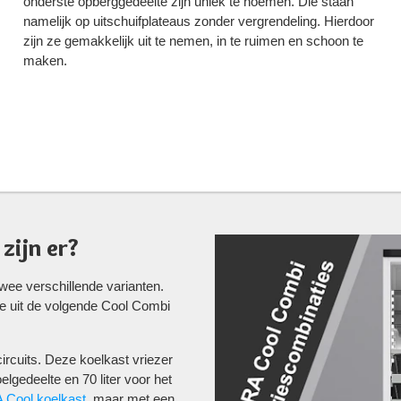
onderste opberggedeelte zijn uniek te noemen. Die staan
namelijk op uitschuifplateaus zonder vergrendeling. Hierdoor
zijn ze gemakkelijk uit te nemen, in te ruimen en schoon te
maken.
zijn er?
wee verschillende varianten.
e uit de volgende Cool Combi
rcuits. Deze koelkast vriezer
elgedeelte en 70 liter voor het
Cool koelkast
, maar met een