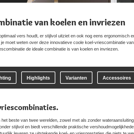
mbinatie van koelen en invriezen
optimaal vers houdt, er stijlvol uitziet en ook nog eens ergonomisch
t je moet weten over deze innovatieve coole koel-vriescombinatie va
combinatie de ideale combinatie is van koelen en invriezen.
hting
Highlights
Varianten
Accessoires
vriescombinaties.
het beste van twee werelden, zowel met als zonder wateraansluiting
zonder stijlvol en biedt verschillende praktische vershoudmogelijkhe
tuurlijk leveren ze uitstekende koel- en vriesprestaties die niets te w