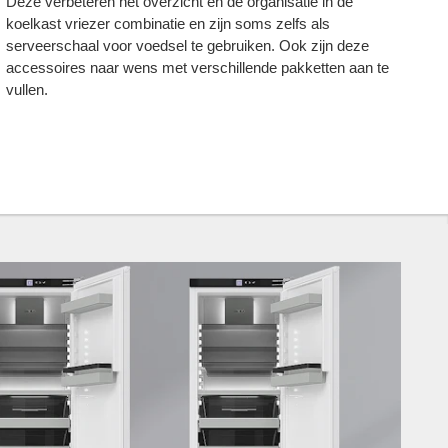
Deze verbeteren het overzicht en de organisatie in de
v
koelkast vriezer combinatie en zijn soms zelfs als
te
serveerschaal voor voedsel te gebruiken. Ook zijn deze
je
accessoires naar wens met verschillende pakketten aan te
vullen.