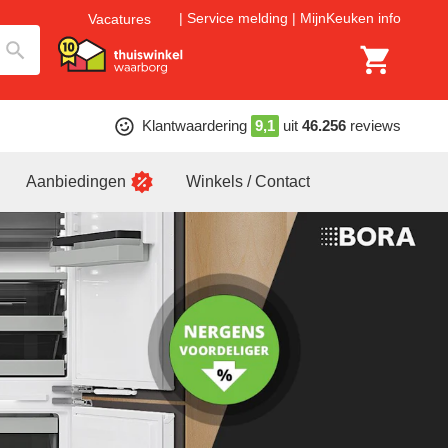
Service melding
MijnKeuken info
Vacatures
Klantwaardering
9,1
uit
46.256
reviews
Aanbiedingen
Winkels / Contact