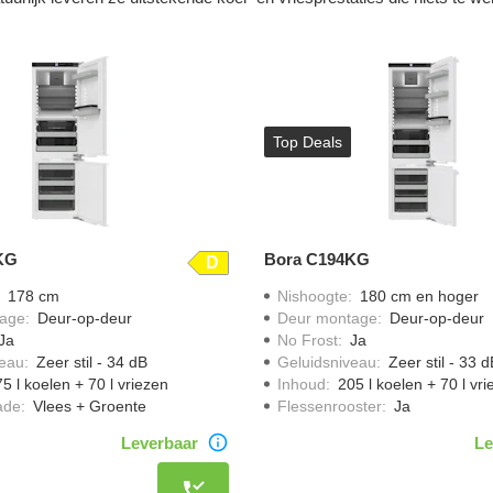
Top Deals
KG
Bora C194KG
D
:
178 cm
Nishoogte
:
180 cm en hoger
age
:
Deur-op-deur
Deur montage
:
Deur-op-deur
Ja
No Frost
:
Ja
veau
:
Zeer stil - 34 dB
Geluidsniveau
:
Zeer stil - 33 
5 l koelen + 70 l vriezen
Inhoud
:
205 l koelen + 70 l vr
ade
:
Vlees + Groente
Flessenrooster
:
Ja
Leverbaar
Le