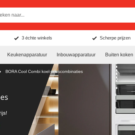
3 échte winkels
Scherpe prijzen
Keukenapparatuur
Inbouwapparatuur
Buiten koken
BORA Cool Combi koel-vriescombinaties