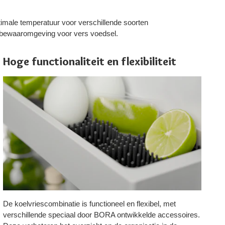
male temperatuur voor verschillende soorten
e bewaaromgeving voor vers voedsel.
Hoge functionaliteit en flexibiliteit
O
De koelvriescombinatie is functioneel en flexibel, met
Me
verschillende speciaal door BORA ontwikkelde accessoires.
ko