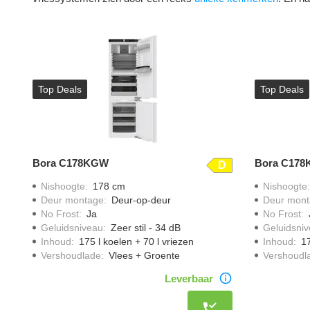
Top Deals
Top Deals
Bora C178KGW
Bora C178
D
Nishoogte
:
178 cm
Nishoogte
Deur montage
:
Deur-op-deur
Deur mont
No Frost
:
Ja
No Frost
:
Geluidsniveau
:
Zeer stil - 34 dB
Geluidsni
Inhoud
:
175 l koelen + 70 l vriezen
Inhoud
:
17
Vershoudlade
:
Vlees + Groente
Vershoudl
Leverbaar