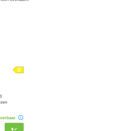
D
dB
iezen
verbaar