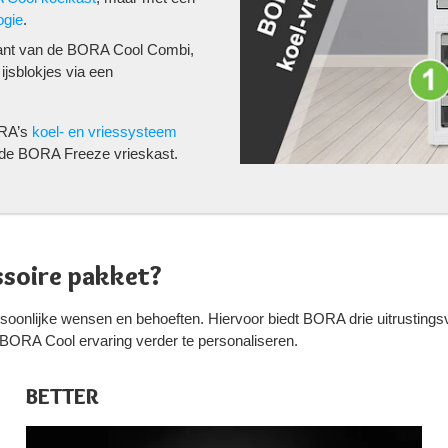
ogie
.
riant van de BORA Cool Combi,
jsblokjes via een
RA’s
koel- en vriessysteem
 de BORA Freeze vrieskast.
ssoire pakket?
soonlijke wensen en behoeften. Hiervoor biedt BORA drie uitrustingsv
BORA Cool ervaring verder te personaliseren.
BETTER