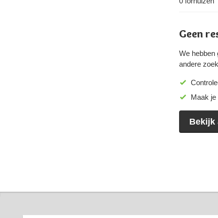
0
fornuizen
Geen re
We hebben g
andere zoek
Controle
Maak je 
Bekijk 