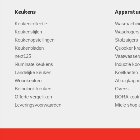
Keukens
Apparatu
Keukencollectie
Wasmachin
Keukenstijlen
Wasdrogers
Keukenopstellingen
Stofzuigers
Keukenbladen
Quooker kr
next125
Vaatwasser
i-luminate keukens
Inductie koo
Landelijke keuken
Koelkasten
Woonkeuken
Afzuigkapp
Betonlook keuken
Ovens
Offerte vergelijken
BORA kookp
Leveringsvoorwaarden
Miele shop o