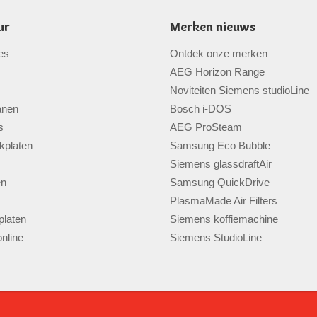
ur
Merken nieuws
es
Ontdek onze merken
AEG Horizon Range
Noviteiten Siemens studioLine
anen
Bosch i-DOS
s
AEG ProSteam
kplaten
Samsung Eco Bubble
Siemens glassdraftAir
en
Samsung QuickDrive
PlasmaMade Air Filters
laten
Siemens koffiemachine
nline
Siemens StudioLine