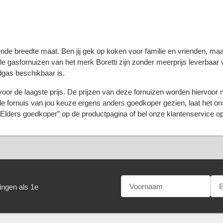
nde breedte maat. Ben jij gek op koken voor familie en vrienden, maa
e gasfornuizen van het merk Boretti zijn zonder meerprijs leverbaar v
dgas beschikbaar is.
oor de laagste prijs. De prijzen van deze fornuizen worden hiervoor n
de fornuis van jou keuze ergens anders goedkoper gezien, laat het on
Elders goedkoper” op de productpagina of bel onze klantenservice op
ingen als 1e