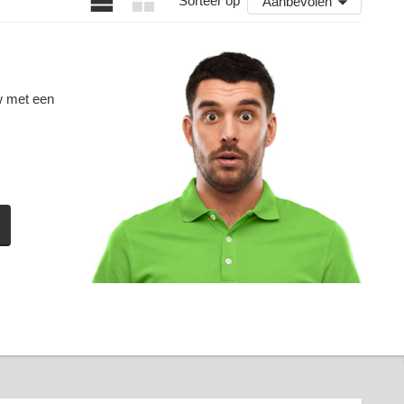
Sorteer op
Aanbevolen
w met een