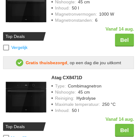
Nishoogte
:
45 cm
Inhoud
:
50 l
Magnetronvermogen
:
1000 W
Magnetronstanden
:
6
Vanaf 14 aug.
Top Deals
Bel
Vergelijk
Gratis thuisbezorgd
, op een dag die jou uitkomt
Atag CX8471D
Type
:
Combimagnetron
Nishoogte
:
45 cm
Reiniging
:
Hydrolyse
Maximale temperatuur
:
250 °C
Inhoud
:
50 l
Vanaf 14 aug.
Top Deals
Bel