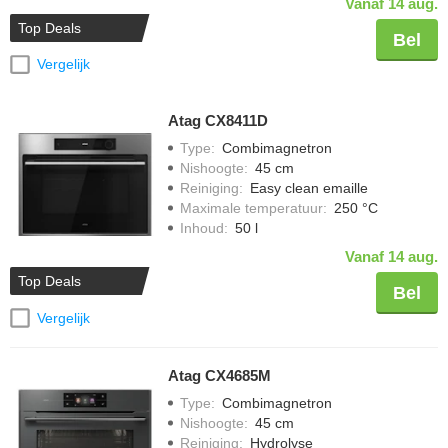
Vanaf 14 aug.
Top Deals
Bel
Vergelijk
Atag CX8411D
Type
:
Combimagnetron
Nishoogte
:
45 cm
Reiniging
:
Easy clean emaille
Maximale temperatuur
:
250 °C
Inhoud
:
50 l
Vanaf 14 aug.
Top Deals
Bel
Vergelijk
Atag CX4685M
Type
:
Combimagnetron
Nishoogte
:
45 cm
Reiniging
:
Hydrolyse