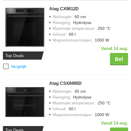
Atag CX8612D
Nishoogte
:
60 cm
Reiniging
:
Hydrolyse
Maximale temperatuur
:
250 °C
Inhoud
:
68 l
Magnetronvermogen
:
1000 W
Vanaf 14 aug.
Top Deals
Bel
Vergelijk
Atag CSX8495D
Nishoogte
:
45 cm
Reiniging
:
Hydrolyse
Maximale temperatuur
:
250 °C
Inhoud
:
50 l
Magnetronvermogen
:
1000 W
Vanaf 14 aug.
Top Deals