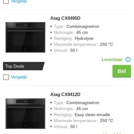
Vergelijk
Atag CX8495D
Type
:
Combimagnetron
Nishoogte
:
45 cm
Reiniging
:
Hydrolyse
Maximale temperatuur
:
250 °C
Inhoud
:
50 l
Leverbaar
Top Deals
Bel
Vergelijk
Atag CX8412D
Type
:
Combimagnetron
Nishoogte
:
45 cm
Reiniging
:
Easy clean emaille
Maximale temperatuur
:
250 °C
Inhoud
:
50 l