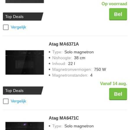
Op voorraad
Bel
Top Deals
Vergelijk
Atag MA6371A
Type
:
Solo magnetron
Nishoogte
:
38 cm
Inhoud
:
22 l
Magnetronvermogen
:
750 W
Magnetronstanden
:
4
Vanaf 14 aug.
Top Deals
Bel
Vergelijk
Atag MA6471C
Type
:
Solo magnetron