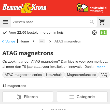
Voor
22:00
besteld, morgen in huis
9,1
Home
ATAG magnetron
Vorige
ATAG magnetrons
Op zoek naar een ATAG magnetron? Dan kies je voor een merk dat
al meer dan 70 jaar staat voor kwaliteit en innovatie. Dankzij
meer...
slimme invertertechnologie verwarm je gerechten snel en
ATAG magnetron series
Keuzehulp
Magnetronfuncties
FAQ
gelijkmatig, zonder uitdrogen. Bij Bemmel en Kroon vind je het
complete assortiment ATAG magnetrons. Van compacte solo
14
magnetrons
modellen tot uitgebreide combi-ovens. Van de luxe 8-serie tot de
stijlvolle MAGNA-lijn. Hieronder lees je meer over de series,
Filteren
Categorie
functies en nishoogtes voor een ATAG inbouw magnetron.