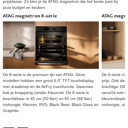
prijsklasse. Zo kies je de ATAG magnetron die het beste past bij
jouw budget en keuken.
ATAG magnetron 8-serie
ATAG magne
De 8-serie is de premium lijn van ATAG. Deze
De 6-serie com
modellen hebben een groot 6.0″ TFT-touchdisplay
prijs. Ook de
met draaiknop en de AirFry ovenfunctie. Daarmee
krachtige 100
bak je knapperig zonder frituurvet. De 8-serie is
verschil met d
beschikbaar in 45 cm (50 liter) en 60 cm (68 liter)
kleurendispla
nishoogte. Kleuren: RVS, Black Steel, Black Glass en
nishoogte, uits
Graphite.