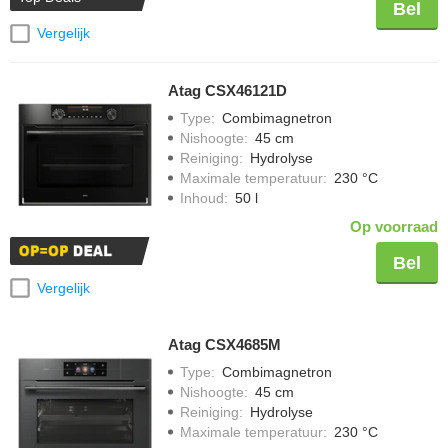
Bel
Vergelijk
Atag CSX46121D
Type
:
Combimagnetron
Nishoogte
:
45 cm
Reiniging
:
Hydrolyse
Maximale temperatuur
:
230 °C
Inhoud
:
50 l
Op voorraad
Bel
Vergelijk
Atag CSX4685M
Type
:
Combimagnetron
Nishoogte
:
45 cm
Reiniging
:
Hydrolyse
Maximale temperatuur
:
230 °C