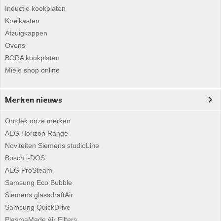
Inductie kookplaten
Koelkasten
Afzuigkappen
Ovens
BORA kookplaten
Miele shop online
Merken nieuws
Ontdek onze merken
AEG Horizon Range
Noviteiten Siemens studioLine
Bosch i-DOS
AEG ProSteam
Samsung Eco Bubble
Siemens glassdraftAir
Samsung QuickDrive
PlasmaMade Air Filters