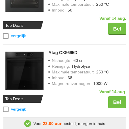
Maximale temperatuur
:
250 °C
Inhoud
:
50 l
Vanaf 14 aug.
Top Deals
Bel
Vergelijk
Atag CX8695D
Nishoogte
:
60 cm
Reiniging
:
Hydrolyse
Maximale temperatuur
:
250 °C
Inhoud
:
68 l
Magnetronvermogen
:
1000 W
Vanaf 14 aug.
Top Deals
Bel
Vergelijk
Voor
22:00 uur
besteld, morgen in huis