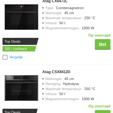
Atag CX6471C
Type
:
Combimagnetron
Nishoogte
:
45 cm
Maximale temperatuur
:
250 °C
Inhoud
:
50 l
Magnetronvermogen
:
1000 W
Op voorraad
Top Deals
Bel
150,-
cashback
Vergelijk
Atag CSX8412D
Nishoogte
:
45 cm
Reiniging
:
Hydrolyse
Maximale temperatuur
:
250 °C
Inhoud
:
50 l
Magnetronvermogen
:
1000 W
Op voorraad
Top Deals