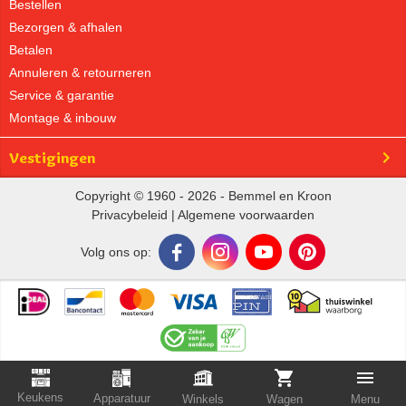
Bestellen
Bezorgen & afhalen
Betalen
Annuleren & retourneren
Service & garantie
Montage & inbouw
Vestigingen
Copyright © 1960 - 2026 - Bemmel en Kroon
Privacybeleid
|
Algemene voorwaarden
Volg ons op:
Keukens
Apparatuur
Winkels
Wagen
Menu