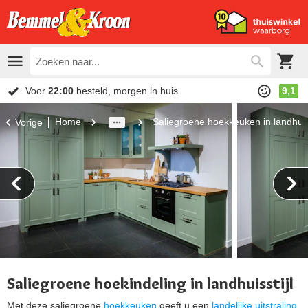
Voor
22:00
besteld, morgen in huis
9,1
Home
Saliegroene hoekkeuken in landhuiss
Vorige
Saliegroene hoekindeling in landhuisstijl
Met deze saliegroene
hoekkeuken
geeft u een
landelijke uitstraling