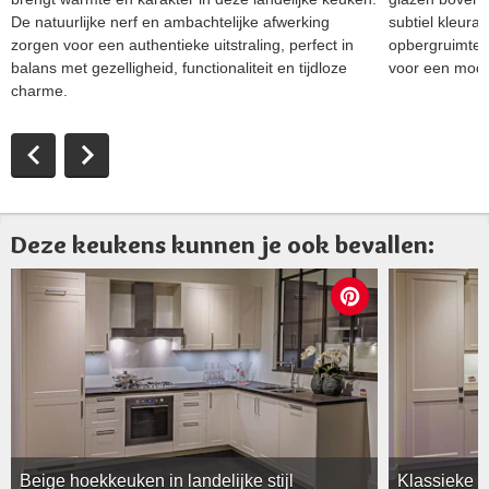
De natuurlijke nerf en ambachtelijke afwerking
subtiel kleurac
zorgen voor een authentieke uitstraling, perfect in
opbergruimte 
balans met gezelligheid, functionaliteit en tijdloze
voor een moder
charme.
Deze keukens kunnen je ook bevallen:
Beige hoekkeuken in landelijke stijl
Klassieke h