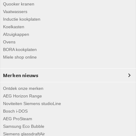
Quooker kranen
Vaatwassers
Inductie kookplaten
Koelkasten
Afzuigkappen
Ovens
BORA kookplaten
Miele shop online
Merken nieuws
Ontdek onze merken
AEG Horizon Range
Noviteiten Siemens studioLine
Bosch i-DOS
AEG ProSteam
Samsung Eco Bubble
Siemens glassdraftAir