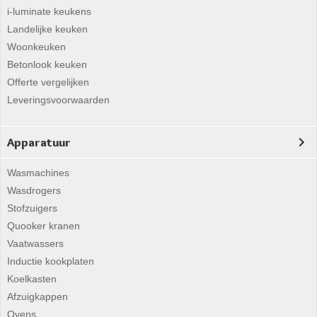
i-luminate keukens
Landelijke keuken
Woonkeuken
Betonlook keuken
Offerte vergelijken
Leveringsvoorwaarden
Apparatuur
Wasmachines
Wasdrogers
Stofzuigers
Quooker kranen
Vaatwassers
Inductie kookplaten
Koelkasten
Afzuigkappen
Ovens