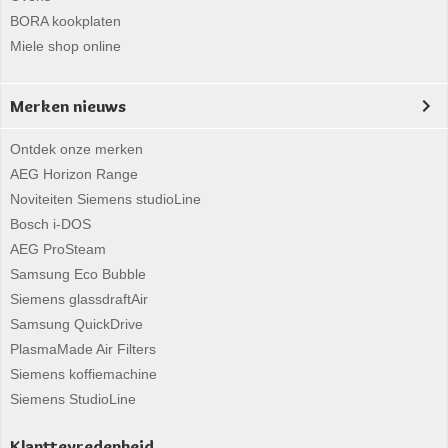
BORA kookplaten
Miele shop online
Merken nieuws
Ontdek onze merken
AEG Horizon Range
Noviteiten Siemens studioLine
Bosch i-DOS
AEG ProSteam
Samsung Eco Bubble
Siemens glassdraftAir
Samsung QuickDrive
PlasmaMade Air Filters
Siemens koffiemachine
Siemens StudioLine
Klanttevredenheid