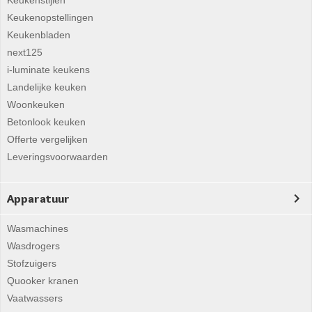
Keukenstijlen
Keukenopstellingen
Keukenbladen
next125
i-luminate keukens
Landelijke keuken
Woonkeuken
Betonlook keuken
Offerte vergelijken
Leveringsvoorwaarden
Apparatuur
Wasmachines
Wasdrogers
Stofzuigers
Quooker kranen
Vaatwassers