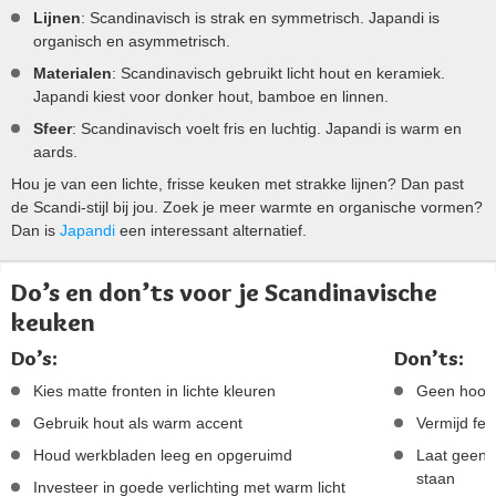
Lijnen
: Scandinavisch is strak en symmetrisch. Japandi is
organisch en asymmetrisch.
Materialen
: Scandinavisch gebruikt licht hout en keramiek.
Japandi kiest voor donker hout, bamboe en linnen.
Sfeer
: Scandinavisch voelt fris en luchtig. Japandi is warm en
aards.
Hou je van een lichte, frisse keuken met strakke lijnen? Dan past
de Scandi-stijl bij jou. Zoek je meer warmte en organische vormen?
Dan is
Japandi
een interessant alternatief.
Do’s en don’ts voor je Scandinavische
keuken
Do’s:
Don’ts:
Kies matte fronten in lichte kleuren
Geen hooggl
Gebruik hout als warm accent
Vermijd fel
Houd werkbladen leeg en opgeruimd
Laat geen 
staan
Investeer in goede verlichting met warm licht