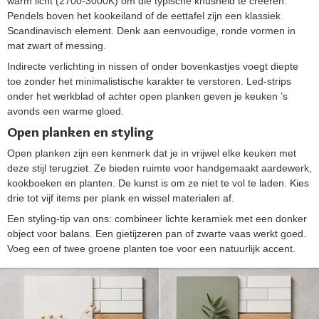
warm licht (2700-3000K) om die typische knusheid te creeren.
Pendels boven het kookeiland of de eettafel zijn een klassiek
Scandinavisch element. Denk aan eenvoudige, ronde vormen in
mat zwart of messing.
Indirecte verlichting in nissen of onder bovenkastjes voegt diepte
toe zonder het minimalistische karakter te verstoren. Led-strips
onder het werkblad of achter open planken geven je keuken ’s
avonds een warme gloed.
Open planken en styling
Open planken zijn een kenmerk dat je in vrijwel elke keuken met
deze stijl terugziet. Ze bieden ruimte voor handgemaakt aardewerk,
kookboeken en planten. De kunst is om ze niet te vol te laden. Kies
drie tot vijf items per plank en wissel materialen af.
Een styling-tip van ons: combineer lichte keramiek met een donker
object voor balans. Een gietijzeren pan of zwarte vaas werkt goed.
Voeg een of twee groene planten toe voor een natuurlijk accent.