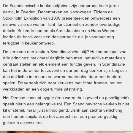
De Scandinavische keukenstijl vindt zijn oorsprong in de jaren
dertig, in Zweden, Denemarken en Noorwegen. Tijdens de
Stockholm Exhibition van 1930 presenteerden ontwerpers een
nieuwe visie op wonen: licht, functioneel en zonder overbodige
details. Bekende namen als Arne Jacobsen en Hans Wegner
legden de basis voor een designtraditie die je vandaag nog
terugziet in keukenontwerp.
De kern van een keuken Scandinavische stijl? Het samenspel van
drie principes: maximaal daglicht benutten, natuurlijke materialen
centraal stellen en elk element een functie geven. In Scandinavie
kan het in de winter tot zeventien uur per dag donker zijn. Logisch
dus dat lichte interieurs en warme materialen daar een hoofdrol
spelen. Dit vertaalt zich naar keukens met lichte fronten, houten
werkbladen en een opgeruimde uitstraling.
Het Deense concept hygge (een warm thuisgevoel en gezelligheid)
speelt hierin een belangrijke rol. Een Scandinavische keuken is niet
kil of steriel, maar juist uitnodigend. Denk aan zachte verlichting,
een houten snijplank op het aanrecht en een paar zorgvuldig
gekozen accessoires.