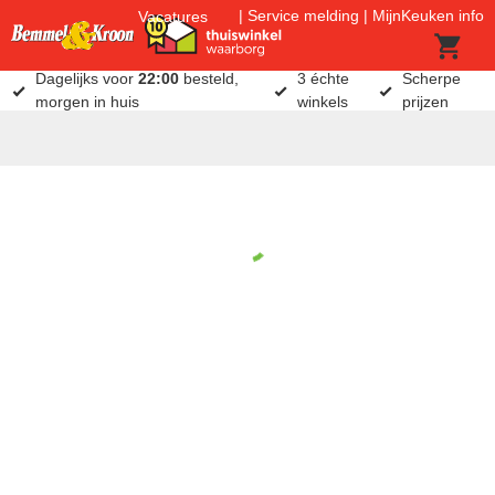
Service melding
MijnKeuken info
Vacatures
Dagelijks voor
22:00
besteld,
3 échte
Scherpe
morgen in huis
winkels
prijzen