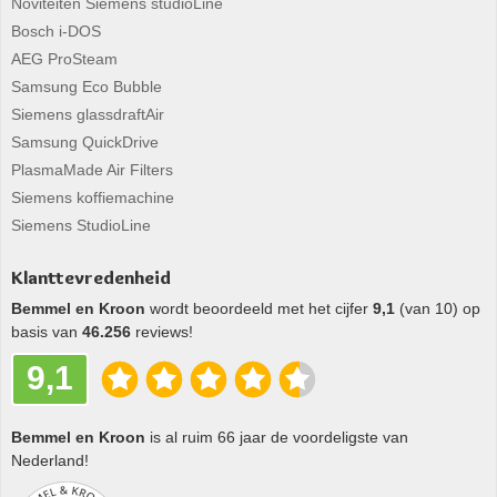
Noviteiten Siemens studioLine
Bosch i-DOS
AEG ProSteam
Samsung Eco Bubble
Siemens glassdraftAir
Samsung QuickDrive
PlasmaMade Air Filters
Siemens koffiemachine
Siemens StudioLine
Klanttevredenheid
Bemmel en Kroon
wordt beoordeeld met het cijfer
9,1
(van 10) op
basis van
46.256
reviews!
9,1
Bemmel en Kroon
is al ruim 66 jaar de voordeligste van
Nederland!