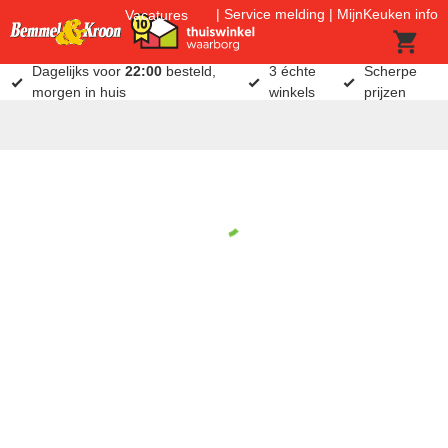
Service melding
MijnKeuken info
Vacatures
Dagelijks voor
22:00
besteld,
3 échte
Scherpe
morgen in huis
winkels
prijzen