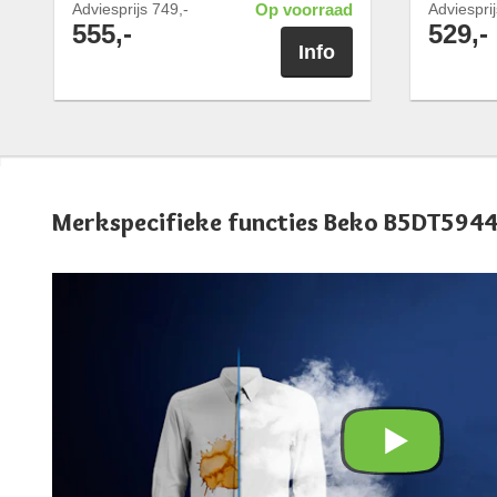
Adviesprijs
749,-
Op voorraad
Adviespri
555,-
529,-
Info
Merkspecifieke functies Beko B5DT59