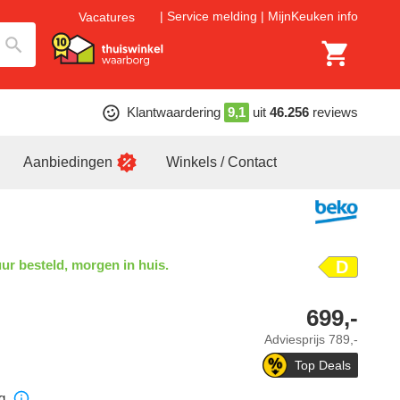
Service melding
MijnKeuken info
Vacatures
Klantwaardering
9,1
uit
46.256
reviews
Aanbiedingen
Winkels / Contact
ur besteld, morgen in huis.
D
699,-
Adviesprijs
789,-
Top Deals
g