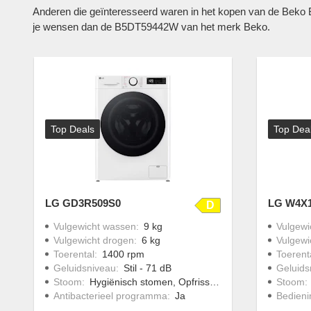
Anderen die geïnteresseerd waren in het kopen van de Bek
je wensen dan de B5DT59442W van het merk Beko.
Top Deals
Top Dea
LG GD3R509S0
LG W4X
D
Vulgewicht wassen
:
9 kg
Vulgewi
Vulgewicht drogen
:
6 kg
Vulgewi
Toerental
:
1400 rpm
Toerent
Geluidsniveau
:
Stil - 71 dB
Geluids
Stoom
:
Hygiënisch stomen, Opfrissen met stoom
Stoom
:
Antibacterieel programma
:
Ja
Bedieni