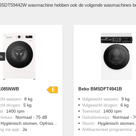
o B5DT59442W wasmachine hebben ook de volgende wasmachines bekek
ls
1085NWB
Beko BM5DFT4941B
E
cht wassen
:
8 kg
Vulgewicht wassen
:
9 kg
cht drogen
:
5 kg
Vulgewicht drogen
:
6 kg
al
:
1400 rpm
Toerental
:
1400 rpm
niveau
:
Normaal - 75 dB
Geluidsniveau
:
Normaal - 7
Hygiënisch stomen, Opfrissen met stoom
Stoom
:
Hygiënisch stomen, Opfrissen met stoom, Strij
ng via app
:
Ja
Antibacterieel programma
: