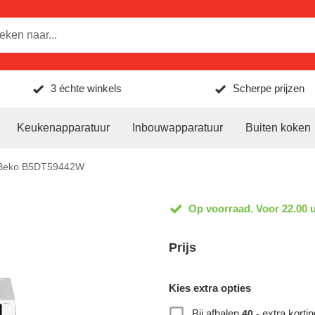
3 échte winkels
Scherpe prijzen
Keukenapparatuur
Inbouwapparatuur
Buiten koken
Beko B5DT59442W
Op voorraad. Voor 22.00 u
Prijs
Kies extra opties
Bij afhalen
extra kortin
40,-