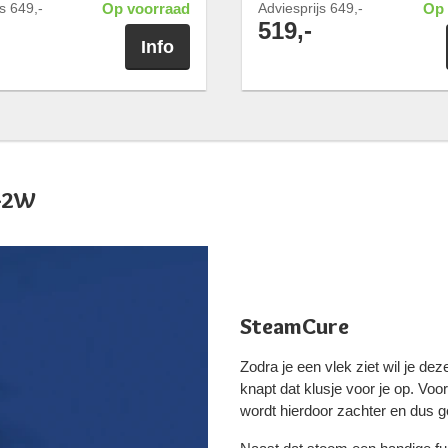
js
649,-
Op voorraad
Adviesprijs
649,-
Op 
519,-
Info
442W
SteamCure
Zodra je een vlek ziet wil je 
knapt dat klusje voor je op. V
wordt hierdoor zachter en dus g