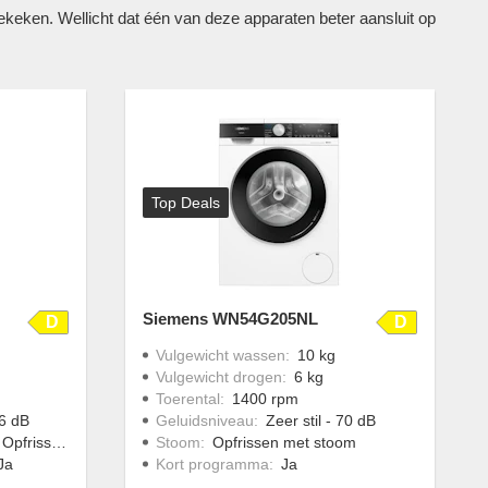
en. Wellicht dat één van deze apparaten beter aansluit op
Top Deals
Siemens WN54G205NL
D
D
Vulgewicht wassen
:
10 kg
Vulgewicht drogen
:
6 kg
Toerental
:
1400 rpm
6 dB
Geluidsniveau
:
Zeer stil - 70 dB
kwerk verminderen
Stoom
:
Opfrissen met stoom
Ja
Kort programma
:
Ja