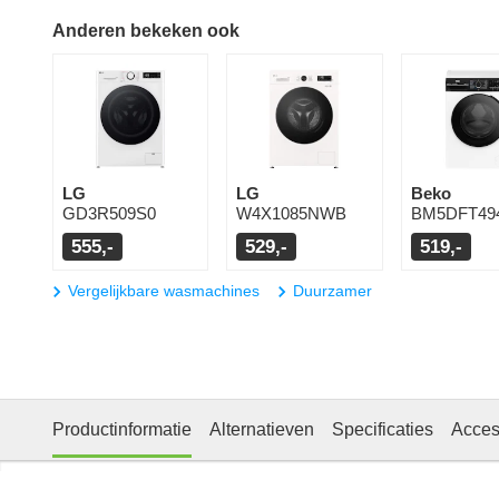
Anderen bekeken ook
LG
LG
Beko
GD3R509S0
W4X1085NWB
BM5DFT49
555,-
529,-
519,-
Vergelijkbare wasmachines
Duurzamer
Productinformatie
Alternatieven
Specificaties
Acces