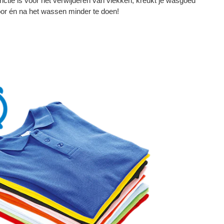
ctie is voor het verwijderen van vlekken, kreukt je wasgoed
oor én na het wassen minder te doen!