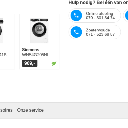
Hulp nodig? Bel één van o
Online afdeling
070 - 301 34 74
Zoeterwoude
071 - 523 68 87
Siemens
41B
WN54G205NL
969,-
soires
Onze service