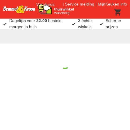
Service melding
MijnKeuken info
Vacatures
Dagelijks voor
22:00
besteld,
3 échte
Scherpe
morgen in huis
winkels
prijzen