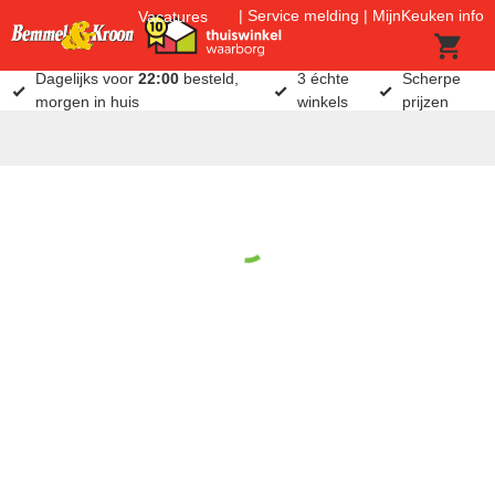
Service melding
MijnKeuken info
Vacatures
Dagelijks voor
22:00
besteld,
3 échte
Scherpe
morgen in huis
winkels
prijzen