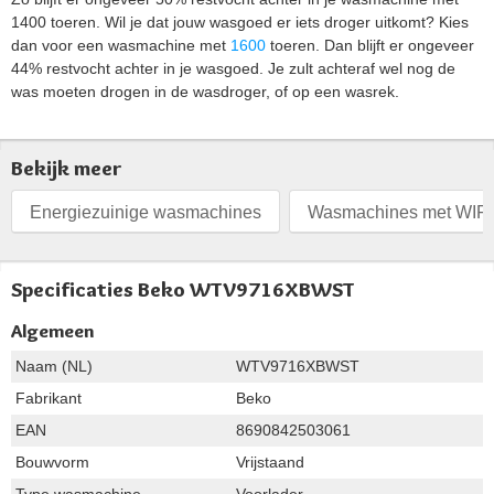
1400 toeren. Wil je dat jouw wasgoed er iets droger uitkomt? Kies
dan voor een wasmachine met
1600
toeren. Dan blijft er ongeveer
44% restvocht achter in je wasgoed. Je zult achteraf wel nog de
was moeten drogen in de wasdroger, of op een wasrek.
Bekijk meer
Energiezuinige wasmachines
Wasmachines met WIFI
Specificaties Beko WTV9716XBWST
Algemeen
Naam (NL)
WTV9716XBWST
Fabrikant
Beko
EAN
8690842503061
Bouwvorm
Vrijstaand
Type wasmachine
Voorlader