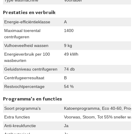
Prestaties en verbruik
Energie-efficiëntieklasse
A
Maximaal toerental
1400
centrifugeren
Vulhoeveelheid wassen
9 kg
Energieverbruik per 100
49 kWh
wasbeurten
Geluidsniveau centrifugeren
74 db
Centrifugeerresultaat
B
Restvochtpercentage
54 %
Programma's en functies
Soort programma's
Katoenprogramma, Eco 40-60, Progr
Extra functies
Voorwas, Stoom, Tot 55% sneller was
Anti-kreukfunctie
Ja