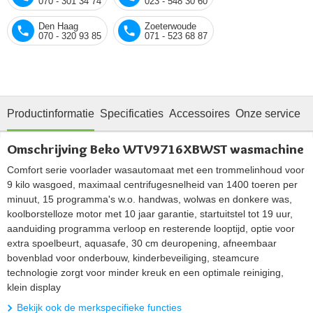
070 - 301 34 74
023 - 548 30 60
Den Haag
Zoeterwoude
070 - 320 93 85
071 - 523 68 87
Productinformatie
Specificaties
Accessoires
Onze service
Omschrijving Beko WTV9716XBWST wasmachine
Comfort serie voorlader wasautomaat met een trommelinhoud voor
9 kilo wasgoed, maximaal centrifugesnelheid van 1400 toeren per
minuut, 15 programma's w.o. handwas, wolwas en donkere was,
koolborstelloze motor met 10 jaar garantie, startuitstel tot 19 uur,
aanduiding programma verloop en resterende looptijd, optie voor
extra spoelbeurt, aquasafe, 30 cm deuropening, afneembaar
bovenblad voor onderbouw, kinderbeveiliging, steamcure
technologie zorgt voor minder kreuk en een optimale reiniging,
klein display
Bekijk ook de merkspecifieke functies