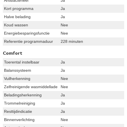
Antibacterieel
Ja
Kort programma
Ja
Halve belading
Ja
Koud wassen
Nee
Energiebesparingsfunctie
Nee
Referentie programmaduur
228 minuten
Comfort
Toerental instelbaar
Ja
Balanssysteem
Ja
Vuilherkenning
Nee
Zelfreinigende wasmiddellade
Nee
Beladingsherkenning
Ja
Trommelreiniging
Ja
Resttijdindicatie
Ja
Binnenverlichting
Nee