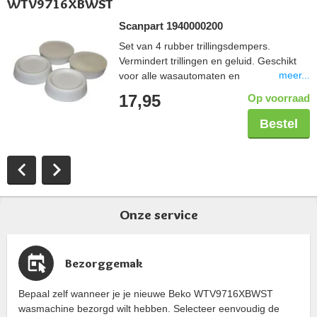
WTV9716XBWST
Scanpart 1940000200
Set van 4 rubber trillingsdempers.
Vermindert trillingen en geluid. Geschikt
meer...
voor alle wasautomaten en
droogautomaten. Eenvoudig te plaatsen
17,95
Op voorraad
onder de voetjes van een huishoudelijk
apparaat.
Bestel
Onze service
Bezorggemak
Bepaal zelf wanneer je je nieuwe Beko WTV9716XBWST
wasmachine bezorgd wilt hebben. Selecteer eenvoudig de