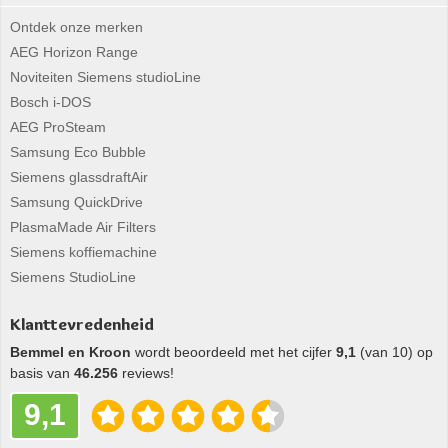
Ontdek onze merken
AEG Horizon Range
Noviteiten Siemens studioLine
Bosch i-DOS
AEG ProSteam
Samsung Eco Bubble
Siemens glassdraftAir
Samsung QuickDrive
PlasmaMade Air Filters
Siemens koffiemachine
Siemens StudioLine
Klanttevredenheid
Bemmel en Kroon
wordt beoordeeld met het cijfer
9,1
(van 10) op
basis van
46.256
reviews!
9,1