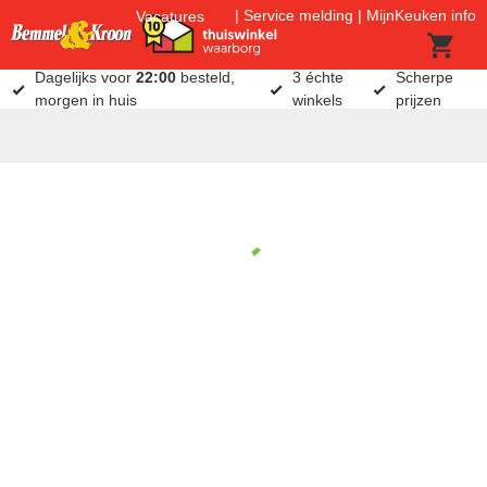
Service melding
MijnKeuken info
Vacatures
Dagelijks voor
22:00
besteld,
3 échte
Scherpe
morgen in huis
winkels
prijzen