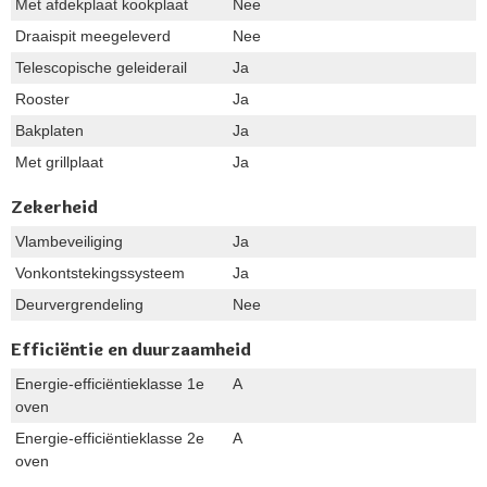
Met afdekplaat kookplaat
Nee
Draaispit meegeleverd
Nee
Telescopische geleiderail
Ja
Rooster
Ja
Bakplaten
Ja
Met grillplaat
Ja
Zekerheid
Vlambeveiliging
Ja
Vonkontstekingssysteem
Ja
Deurvergrendeling
Nee
Efficiëntie en duurzaamheid
Energie-efficiëntieklasse 1e
A
oven
Energie-efficiëntieklasse 2e
A
oven