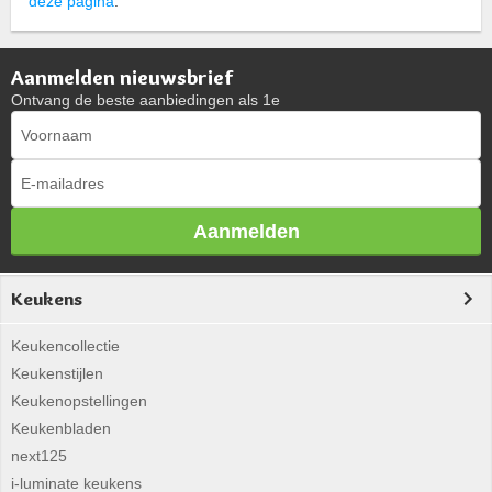
deze pagina
.
Aanmelden nieuwsbrief
Ontvang de beste aanbiedingen als 1e
Aanmelden
Keukens
Keukencollectie
Keukenstijlen
Keukenopstellingen
Keukenbladen
next125
i-luminate keukens