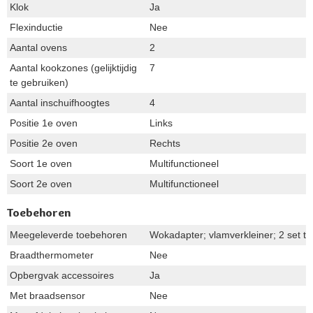
Klok
Ja
Flexinductie
Nee
Aantal ovens
2
Aantal kookzones (gelijktijdig
7
te gebruiken)
Aantal inschuifhoogtes
4
Positie 1e oven
Links
Positie 2e oven
Rechts
Soort 1e oven
Multifunctioneel
Soort 2e oven
Multifunctioneel
Toebehoren
Meegeleverde toebehoren
Wokadapter; vlamverkleiner; 2 set t
Braadthermometer
Nee
Opbergvak accessoires
Ja
Met braadsensor
Nee