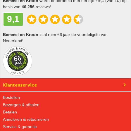
Bemmel en Kroon
wordt beoordeeld met het cijfer
9,1
(van 10) op
basis van
46.256
reviews!
9,1
Bemmel en Kroon
is al ruim 66 jaar de voordeligste van
Nederland!
Klantenservice
Bestellen
Bezorgen & afhalen
Betalen
Annuleren & retourneren
Service & garantie