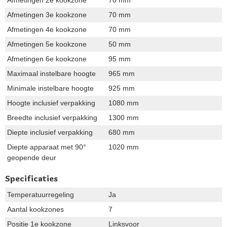
Afmetingen 2e kookzone
70 mm
Afmetingen 3e kookzone
70 mm
Afmetingen 4e kookzone
70 mm
Afmetingen 5e kookzone
50 mm
Afmetingen 6e kookzone
95 mm
Maximaal instelbare hoogte
965 mm
Minimale instelbare hoogte
925 mm
Hoogte inclusief verpakking
1080 mm
Breedte inclusief verpakking
1300 mm
Diepte inclusief verpakking
680 mm
Diepte apparaat met 90°
1020 mm
geopende deur
Specificaties
Temperatuurregeling
Ja
Aantal kookzones
7
Positie 1e kookzone
Linksvoor