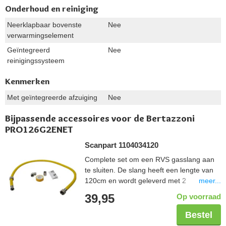
Onderhoud en reiniging
Neerklapbaar bovenste
Nee
verwarmingselement
Geïntegreerd
Nee
reinigingssysteem
Kenmerken
Met geïntegreerde afzuiging
Nee
Bijpassende accessoires voor de Bertazzoni
PRO126G2ENET
Scanpart 1104034120
Complete set om een RVS gasslang aan
te sluiten. De slang heeft een lengte van
meer...
120cm en wordt geleverd met 2
koppelstukken zodat deze in elke situatie
39,95
Op voorraad
aangesloten kan worden. De tape wordt
gebruikt om de schroefdraadverbinding
Bestel
veilig af te sluiten. De gehele set is Gastec