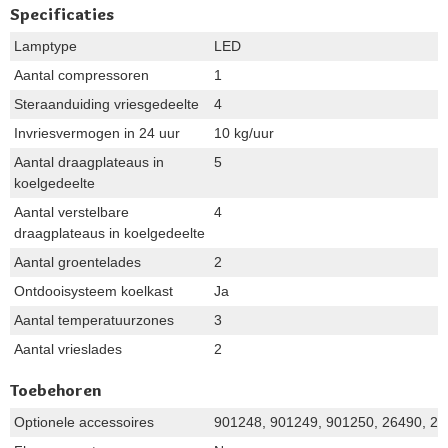
Specificaties
Lamptype
LED
Aantal compressoren
1
Steraanduiding vriesgedeelte
4
Invriesvermogen in 24 uur
10 kg/uur
Aantal draagplateaus in
5
koelgedeelte
Aantal verstelbare
4
draagplateaus in koelgedeelte
Aantal groentelades
2
Ontdooisysteem koelkast
Ja
Aantal temperatuurzones
3
Aantal vrieslades
2
Toebehoren
Optionele accessoires
901248, 901249, 901250, 26490, 2