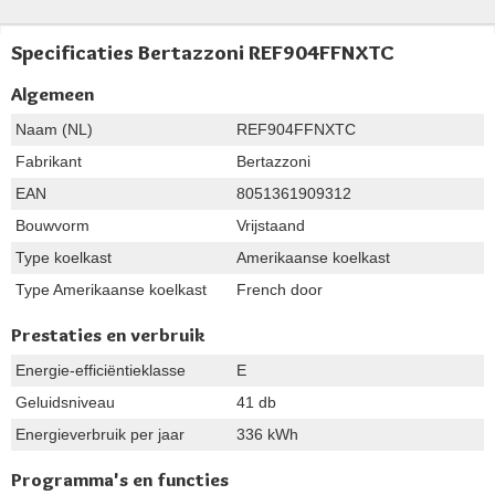
Specificaties Bertazzoni REF904FFNXTC
Algemeen
Naam (NL)
REF904FFNXTC
Fabrikant
Bertazzoni
EAN
8051361909312
Bouwvorm
Vrijstaand
Type koelkast
Amerikaanse koelkast
Type Amerikaanse koelkast
French door
Prestaties en verbruik
Energie-efficiëntieklasse
E
Geluidsniveau
41 db
Energieverbruik per jaar
336 kWh
Programma's en functies