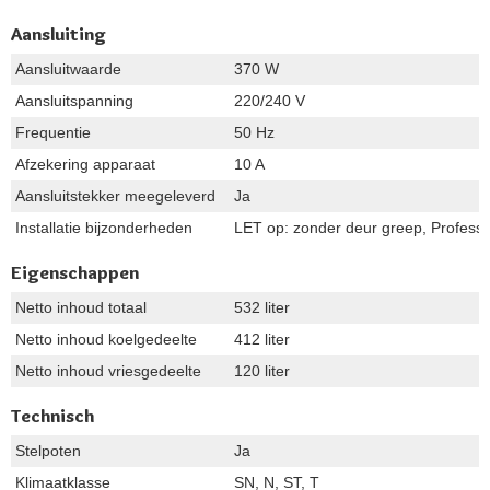
Aansluiting
Aansluitwaarde
370 W
Aansluitspanning
220/240 V
Frequentie
50 Hz
Afzekering apparaat
10 A
Aansluitstekker meegeleverd
Ja
Installatie bijzonderheden
LET op: zonder deur greep, Professio
Eigenschappen
Netto inhoud totaal
532 liter
Netto inhoud koelgedeelte
412 liter
Netto inhoud vriesgedeelte
120 liter
Technisch
Stelpoten
Ja
Klimaatklasse
SN, N, ST, T