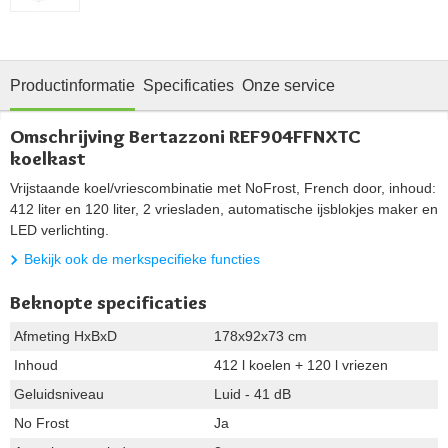
Productinformatie
Specificaties
Onze service
Omschrijving Bertazzoni REF904FFNXTC
koelkast
Vrijstaande koel/vriescombinatie met NoFrost, French door, inhoud:
412 liter en 120 liter, 2 vriesladen, automatische ijsblokjes maker en
LED verlichting.
Bekijk ook de merkspecifieke functies
Beknopte specificaties
Afmeting HxBxD
178x92x73 cm
Inhoud
412 l koelen + 120 l vriezen
Geluidsniveau
Luid - 41 dB
No Frost
Ja