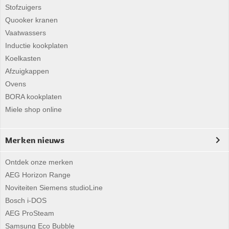
Stofzuigers
Quooker kranen
Vaatwassers
Inductie kookplaten
Koelkasten
Afzuigkappen
Ovens
BORA kookplaten
Miele shop online
Merken nieuws
Ontdek onze merken
AEG Horizon Range
Noviteiten Siemens studioLine
Bosch i-DOS
AEG ProSteam
Samsung Eco Bubble