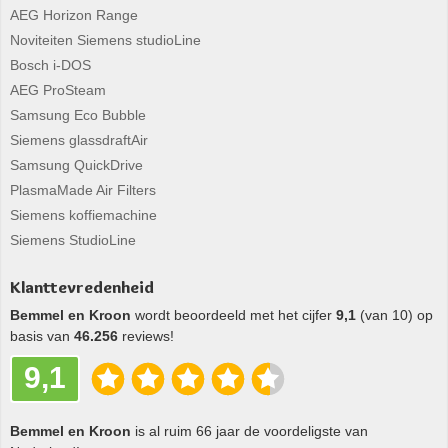
AEG Horizon Range
Noviteiten Siemens studioLine
Bosch i-DOS
AEG ProSteam
Samsung Eco Bubble
Siemens glassdraftAir
Samsung QuickDrive
PlasmaMade Air Filters
Siemens koffiemachine
Siemens StudioLine
Klanttevredenheid
Bemmel en Kroon
wordt beoordeeld met het cijfer
9,1
(van 10) op
basis van
46.256
reviews!
9,1
Bemmel en Kroon
is al ruim 66 jaar de voordeligste van