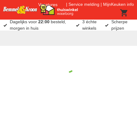
Service melding
MijnKeuken info
Vacatures
Dagelijks voor
22:00
besteld,
3 échte
Scherpe
morgen in huis
winkels
prijzen