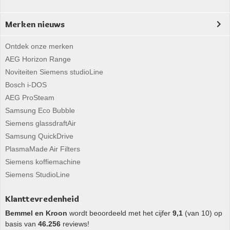
Merken nieuws
Ontdek onze merken
AEG Horizon Range
Noviteiten Siemens studioLine
Bosch i-DOS
AEG ProSteam
Samsung Eco Bubble
Siemens glassdraftAir
Samsung QuickDrive
PlasmaMade Air Filters
Siemens koffiemachine
Siemens StudioLine
Klanttevredenheid
Bemmel en Kroon
wordt beoordeeld met het cijfer
9,1
(van 10) op
basis van
46.256
reviews!