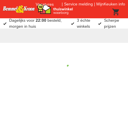
Service melding
MijnKeuken info
Vacatures
Dagelijks voor
22:00
besteld,
3 échte
Scherpe
morgen in huis
winkels
prijzen