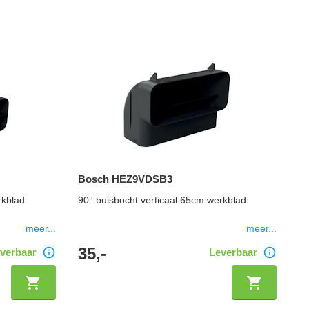
Bosch HEZ9VDSB3
B
rkblad
90° buisbocht verticaal 65cm werkblad
90
meer...
meer...
35,-
3
verbaar
Leverbaar