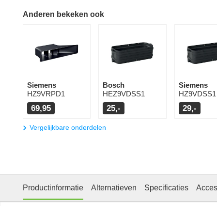
Anderen bekeken ook
Siemens
Bosch
Siemens
HZ9VRPD1
HEZ9VDSS1
HZ9VDSS1
69,95
25,-
29,-
Vergelijkbare onderdelen
Productinformatie
Alternatieven
Specificaties
Acces