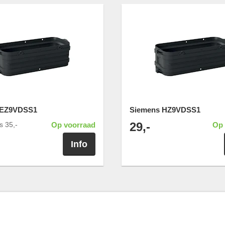
HEZ9VDSS1
Siemens HZ9VDSS1
29,-
js
35,-
Op voorraad
Op 
Info