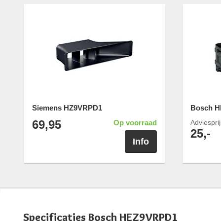
Siemens HZ9VRPD1
Bosch 
69,95
Op voorraad
Adviespri
25,-
Info
Specificaties Bosch HEZ9VRPD1