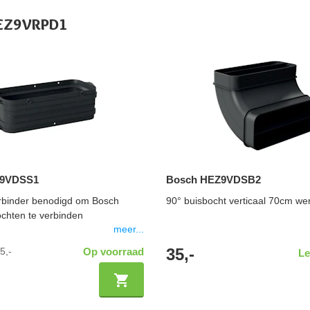
 HEZ9VRPD1
Z9VDSS1
Bosch HEZ9VDSB2
rbinder benodigd om Bosch
90° buisbocht verticaal 70cm we
chten te verbinden
meer...
35,-
5,-
Op voorraad
Le