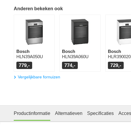
Anderen bekeken ook
Bosch
Bosch
Bosch
HLN39A050U
HLN39A060U
HLR390020
779,-
774,-
729,-
Vergelijkbare fornuizen
Productinformatie
Alternatieven
Specificaties
Acces