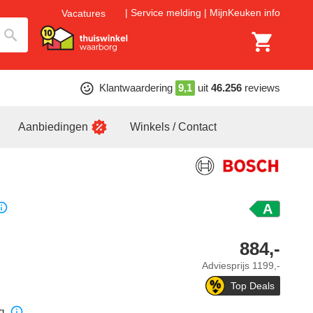
Service melding
MijnKeuken info
Vacatures
Klantwaardering
9,1
uit
46.256
reviews
Aanbiedingen
Winkels / Contact
A
884,-
Adviesprijs
1199,-
Top Deals
g