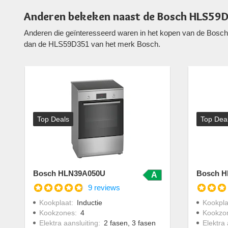
Anderen bekeken naast de Bosch HLS59D
Anderen die geïnteresseerd waren in het kopen van de Bosch
dan de HLS59D351 van het merk Bosch.
Top Deals
Top Dea
Bosch HLN39A050U
Bosch H
A
9 reviews
Kookplaat
:
Inductie
Kookpla
Kookzones
:
4
Kookzo
Elektra aansluiting
:
2 fasen, 3 fasen
Elektra 