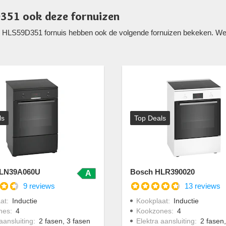
351 ook deze fornuizen
 HLS59D351 fornuis hebben ook de volgende fornuizen bekeken. Welli
ls
Top Deals
LN39A060U
Bosch HLR390020
A
9 reviews
13 reviews
at
:
Inductie
Kookplaat
:
Inductie
nes
:
4
Kookzones
:
4
aansluiting
:
2 fasen, 3 fasen
Elektra aansluiting
:
2 fasen,