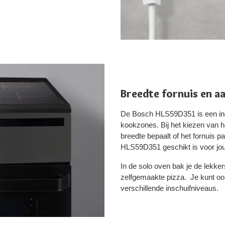
Breedte fornuis en a
De Bosch HLS59D351 is een ind
kookzones. Bij het kiezen van he
breedte bepaalt of het fornuis p
HLS59D351 geschikt is voor jou
In de solo oven bak je de lekke
zelfgemaakte pizza. Je kunt oo
verschillende inschuifniveaus.