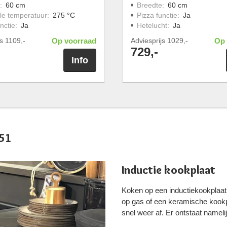
:
60 cm
Breedte
:
60 cm
e temperatuur
:
275 °C
Pizza functie
:
Ja
nctie
:
Ja
Hetelucht
:
Ja
js
1109,-
Op voorraad
Adviesprijs
1029,-
Op 
729,-
Info
351
Inductie kookplaat
Koken op een inductiekookplaat
op gas of een keramische kookp
snel weer af. Er ontstaat namel