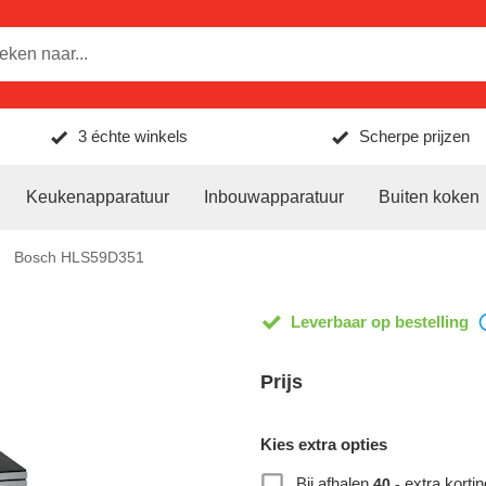
3 échte winkels
Scherpe prijzen
Keukenapparatuur
Inbouwapparatuur
Buiten koken
Bosch HLS59D351
Leverbaar op bestelling
Prijs
Kies extra opties
Bij afhalen
extra kortin
40,-