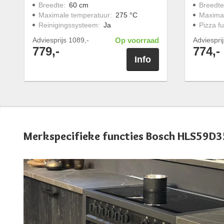
Breedte
:
60 cm
Breedte
Maximale temperatuur
:
275 °C
Maximal
Reinigingssysteem
:
Ja
Pizza fu
Adviesprijs
1089,-
Op voorraad
Adviespri
779,-
774,-
Info
Merkspecifieke functies Bosch HLS59D