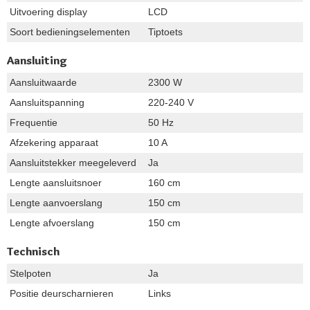
Uitvoering display
LCD
Soort bedieningselementen
Tiptoets
Aansluiting
Aansluitwaarde
2300 W
Aansluitspanning
220-240 V
Frequentie
50 Hz
Afzekering apparaat
10 A
Aansluitstekker meegeleverd
Ja
Lengte aansluitsnoer
160 cm
Lengte aanvoerslang
150 cm
Lengte afvoerslang
150 cm
Technisch
Stelpoten
Ja
Positie deurscharnieren
Links