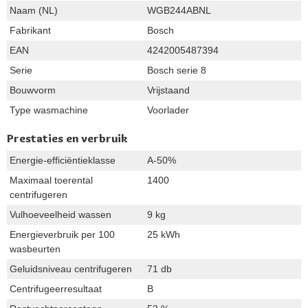
Naam (NL)
WGB244ABNL
Fabrikant
Bosch
EAN
4242005487394
Serie
Bosch serie 8
Bouwvorm
Vrijstaand
Type wasmachine
Voorlader
Prestaties en verbruik
Energie-efficiëntieklasse
A-50%
Maximaal toerental
1400
centrifugeren
Vulhoeveelheid wassen
9 kg
Energieverbruik per 100
25 kWh
wasbeurten
Geluidsniveau centrifugeren
71 db
Centrifugeerresultaat
B