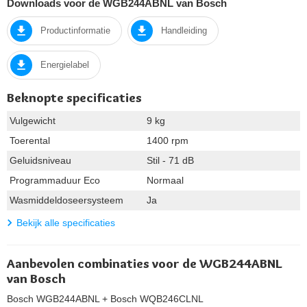
Downloads voor de WGB244ABNL van Bosch
Productinformatie
Handleiding
Energielabel
Beknopte specificaties
Vulgewicht
9 kg
Toerental
1400 rpm
Geluidsniveau
Stil - 71 dB
Programmaduur Eco
Normaal
Wasmiddeldoseersysteem
Ja
Bekijk alle specificaties
Aanbevolen combinaties voor de WGB244ABNL
van Bosch
Bosch WGB244ABNL
+ Bosch WQB246CLNL