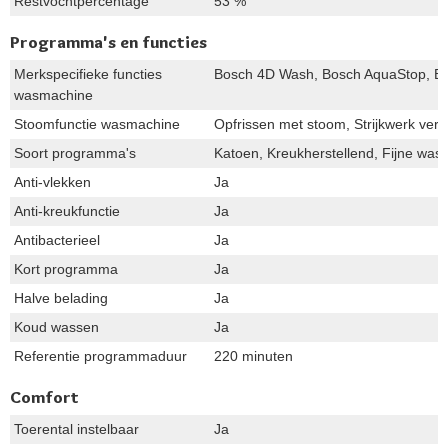
Restvochtpercentage
53 %
Programma's en functies
Merkspecifieke functies
Bosch 4D Wash, Bosch AquaStop, Bos
wasmachine
Stoomfunctie wasmachine
Opfrissen met stoom, Strijkwerk ver
Soort programma's
Katoen, Kreukherstellend, Fijne was
Anti-vlekken
Ja
Anti-kreukfunctie
Ja
Antibacterieel
Ja
Kort programma
Ja
Halve belading
Ja
Koud wassen
Ja
Referentie programmaduur
220 minuten
Comfort
Toerental instelbaar
Ja