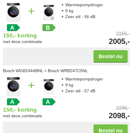
Warmtepompdroger
+
9 kg
Zeer stil - 56 dB
A
B
2155,-
150,-
korting
2005,-
met deze combinatie
Bestel nu
Bosch WGB244ABNL
+ Bosch WRB247C5NL
Warmtepompdroger
+
9 kg
Zeer stil - 57 dB
A
A
2248,-
150,-
korting
2098,-
met deze combinatie
Bestel nu