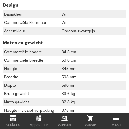
Design
Basiskleur
Wit
Commerciële kleurnaam
Wit
Accentkleur
Chroom-zwartgrijs
Maten en gewicht
Commerciële hoogte
84.5 cm
Commerciële breedte
59,8 cm
Hoogte
845 mm
Breedte
598 mm
Diepte
590 mm
Bruto gewicht
83.6 kg
Netto gewicht
82.8 kg
Hoogte inclusief verpakking
875 mm
Breedte inclusief verpakking
640 mm
Keukens
Apparatuur
Winkels
Wagen
Menu
Diepte inclusief verpakking
675 mm