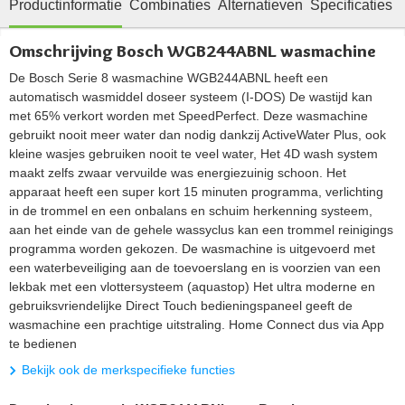
Productinformatie
Combinaties
Alternatieven
Specificaties
Omschrijving Bosch WGB244ABNL wasmachine
De Bosch Serie 8 wasmachine WGB244ABNL heeft een
automatisch wasmiddel doseer systeem (I-DOS) De wastijd kan
met 65% verkort worden met SpeedPerfect. Deze wasmachine
gebruikt nooit meer water dan nodig dankzij ActiveWater Plus, ook
kleine wasjes gebruiken nooit te veel water, Het 4D wash system
maakt zelfs zwaar vervuilde was energiezuinig schoon. Het
apparaat heeft een super kort 15 minuten programma, verlichting
in de trommel en een onbalans en schuim herkenning systeem,
aan het einde van de gehele wassyclus kan een trommel reinigings
programma worden gekozen. De wasmachine is uitgevoerd met
een waterbeveiliging aan de toevoerslang en is voorzien van een
lekbak met een vlottersysteem (aquastop) Het ultra moderne en
gebruiksvriendelijke Direct Touch bedieningspaneel geeft de
wasmachine een prachtige uitstraling. Home Connect dus via App
te bedienen
Bekijk ook de merkspecifieke functies