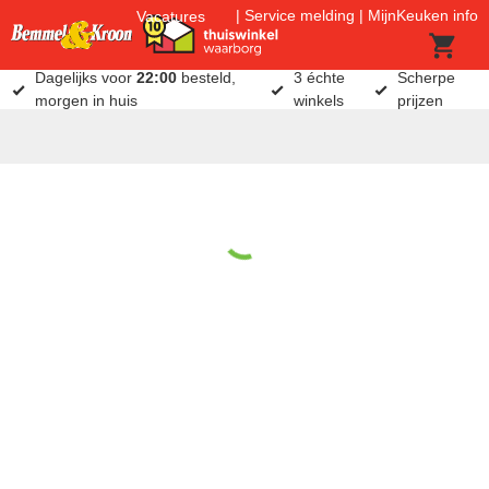
Service melding
MijnKeuken info
Vacatures
Dagelijks voor
22:00
besteld,
3 échte
Scherpe
morgen in huis
winkels
prijzen