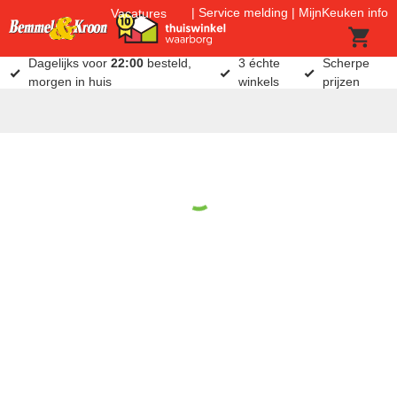
Service melding
MijnKeuken info
Vacatures
Dagelijks voor
22:00
besteld,
3 échte
Scherpe
morgen in huis
winkels
prijzen