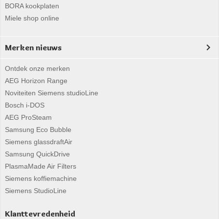
BORA kookplaten
Miele shop online
Merken nieuws
Ontdek onze merken
AEG Horizon Range
Noviteiten Siemens studioLine
Bosch i-DOS
AEG ProSteam
Samsung Eco Bubble
Siemens glassdraftAir
Samsung QuickDrive
PlasmaMade Air Filters
Siemens koffiemachine
Siemens StudioLine
Klanttevredenheid