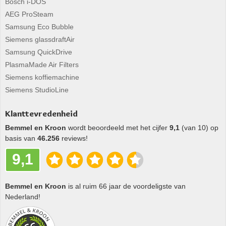
Bosch i-DOS
AEG ProSteam
Samsung Eco Bubble
Siemens glassdraftAir
Samsung QuickDrive
PlasmaMade Air Filters
Siemens koffiemachine
Siemens StudioLine
Klanttevredenheid
Bemmel en Kroon
wordt beoordeeld met het cijfer
9,1
(van 10) op
basis van
46.256
reviews!
9,1
Bemmel en Kroon
is al ruim 66 jaar de voordeligste van
Nederland!