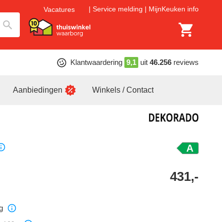
Service melding
MijnKeuken info
Vacatures
Klantwaardering
9,1
uit
46.256
reviews
Aanbiedingen
Winkels / Contact
A
431,-
g