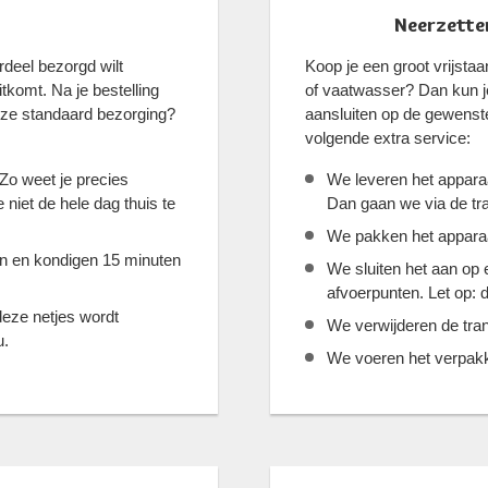
Neerzetten
deel bezorgd wilt
Koop je een groot vrijst
tkomt. Na je bestelling
of vaatwasser? Dan kun je
nze standaard bezorging?
aansluiten op de gewenst
volgende extra service:
 Zo weet je precies
We leveren het apparaa
niet de hele dag thuis te
Dan gaan we via de tra
We pakken het apparaat 
jn en kondigen 15 minuten
We sluiten het aan op
afvoerpunten. Let op: d
deze netjes wordt
We verwijderen de tran
u.
We voeren het verpakki