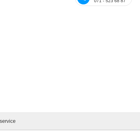
071 - 523 68 87
service