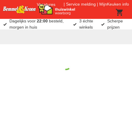
Service melding
MijnKeuken info
Vacatures
Dagelijks voor
22:00
besteld,
3 échte
Scherpe
morgen in huis
winkels
prijzen