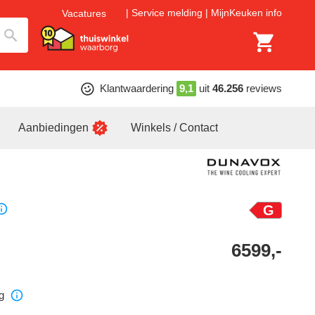
Service melding
MijnKeuken info
Vacatures
Klantwaardering
9,1
uit
46.256
reviews
Aanbiedingen
Winkels / Contact
G
6599,-
g