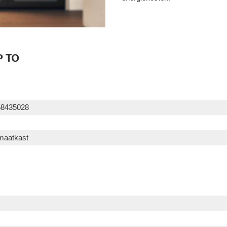
P TO
58435028
imaatkast