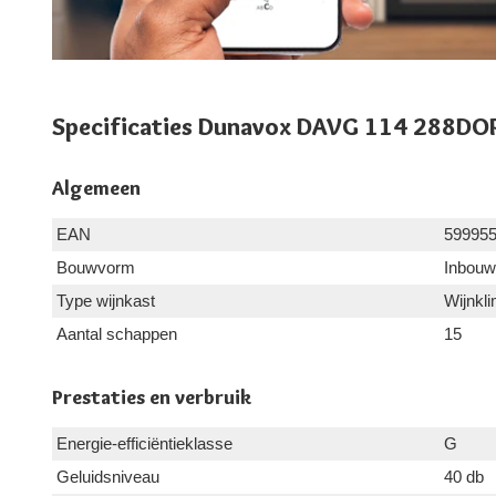
Specificaties Dunavox DAVG 114 288DO
Algemeen
EAN
59995
Bouwvorm
Inbouw
Type wijnkast
Wijnkl
Aantal schappen
15
Prestaties en verbruik
Energie-efficiëntieklasse
G
Geluidsniveau
40 db