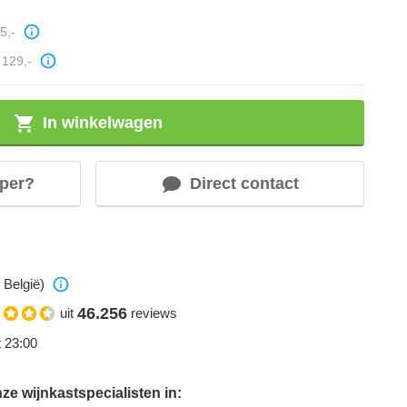
5,-
129,-
In winkelwagen
per?
Direct contact
 België)
46.256
uit
reviews
t 23:00
e wijnkastspecialisten in: