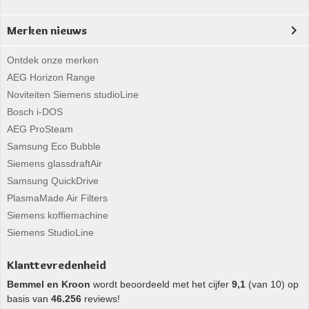
Merken nieuws
Ontdek onze merken
AEG Horizon Range
Noviteiten Siemens studioLine
Bosch i-DOS
AEG ProSteam
Samsung Eco Bubble
Siemens glassdraftAir
Samsung QuickDrive
PlasmaMade Air Filters
Siemens koffiemachine
Siemens StudioLine
Klanttevredenheid
Bemmel en Kroon
wordt beoordeeld met het cijfer
9,1
(van 10) op
basis van
46.256
reviews!