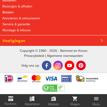
Bestellen
Bezorgen & afhalen
Betalen
Annuleren & retourneren
Service & garantie
Montage & inbouw
Vestigingen
Copyright © 1960 - 2026 - Bemmel en Kroon
Privacybeleid
|
Algemene voorwaarden
Volg ons op:
Keukens
Apparatuur
Winkels
Wagen
Menu