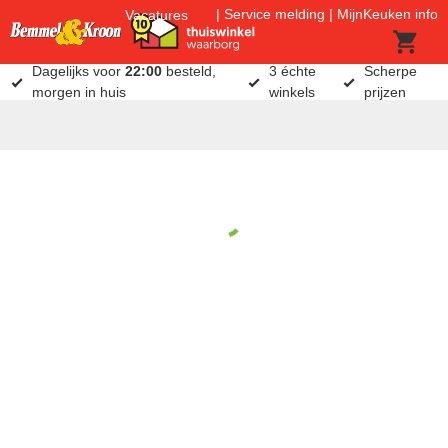
Service melding
MijnKeuken info
Vacatures
Dagelijks voor
22:00
besteld,
3 échte
Scherpe
morgen in huis
winkels
prijzen