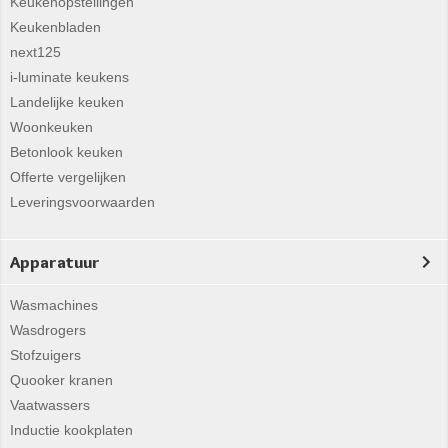
Keukenopstellingen
Keukenbladen
next125
i-luminate keukens
Landelijke keuken
Woonkeuken
Betonlook keuken
Offerte vergelijken
Leveringsvoorwaarden
Apparatuur
Wasmachines
Wasdrogers
Stofzuigers
Quooker kranen
Vaatwassers
Inductie kookplaten