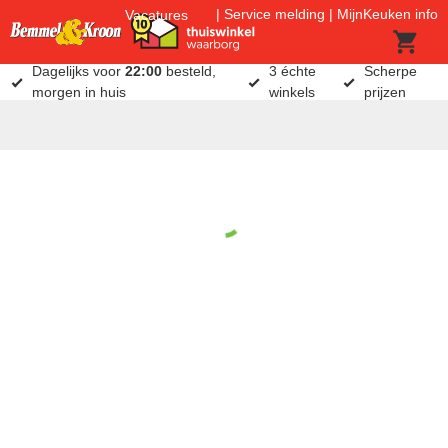
Service melding
MijnKeuken info
Vacatures
Dagelijks voor
22:00
besteld,
3 échte
Scherpe
morgen in huis
winkels
prijzen