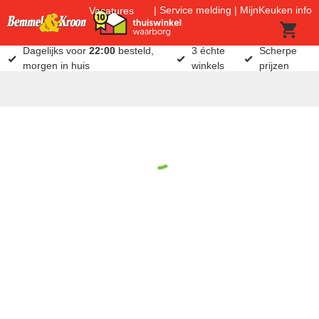
Service melding
MijnKeuken info
Vacatures
Dagelijks voor
22:00
besteld,
3 échte
Scherpe
morgen in huis
winkels
prijzen