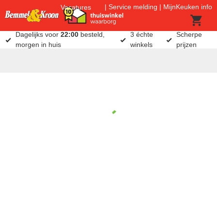
Service melding
MijnKeuken info
Vacatures
Dagelijks voor
22:00
besteld,
3 échte
Scherpe
morgen in huis
winkels
prijzen