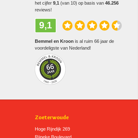
het cijfer
9,1
(van 10) op basis van
46.256
reviews!
9,1
Bemmel en Kroon
is al ruim 66 jaar de
voordeligste van Nederland!
Zoeterwoude
Hoge Rijndijk 269
Rijneke Boulevard