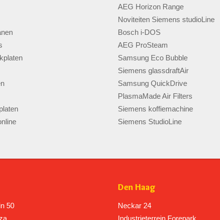
AEG Horizon Range
Noviteiten Siemens studioLine
anen
Bosch i-DOS
s
AEG ProSteam
kplaten
Samsung Eco Bubble
Siemens glassdraftAir
en
Samsung QuickDrive
PlasmaMade Air Filters
laten
Siemens koffiemachine
nline
Siemens StudioLine
Den Haag
in 50
Neckar 24
za
Industrieterrein Forepark