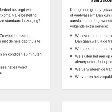
Neerzetten
erdeel bezorgd wilt
Koop je een groot vrijst
tkomt. Na je bestelling
of vaatwasser? Dan kun je
nze standaard bezorging?
aansluiten op de gewenst
volgende extra service:
 Zo weet je precies
We leveren het apparaa
niet de hele dag thuis te
Dan gaan we via de tra
We pakken het apparaat 
jn en kondigen 15 minuten
We sluiten het aan op
afvoerpunten. Let op: d
deze netjes wordt
We verwijderen de tran
u.
We voeren het verpakki