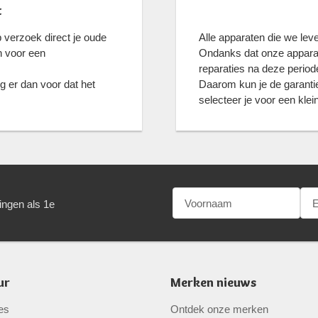
t
verzoek direct je oude
Alle apparaten die we lev
n voor een
Ondanks dat onze apparate
reparaties na deze periode
g er dan voor dat het
Daarom kun je de garantie
selecteer je voor een kle
ingen als 1e
ur
Merken nieuws
es
Ontdek onze merken