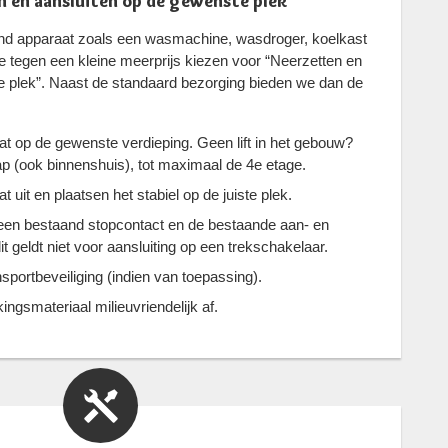
 en aansluiten op de gewenste plek
aand apparaat zoals een wasmachine, wasdroger, koelkast
 tegen een kleine meerprijs kiezen voor “Neerzetten en
e plek”. Naast de standaard bezorging bieden we dan de
t op de gewenste verdieping. Geen lift in het gebouw?
p (ook binnenshuis), tot maximaal de 4e etage.
uit en plaatsen het stabiel op de juiste plek.
 een bestaand stopcontact en de bestaande aan- en
it geldt niet voor aansluiting op een trekschakelaar.
sportbeveiliging (indien van toepassing).
ngsmateriaal milieuvriendelijk af.