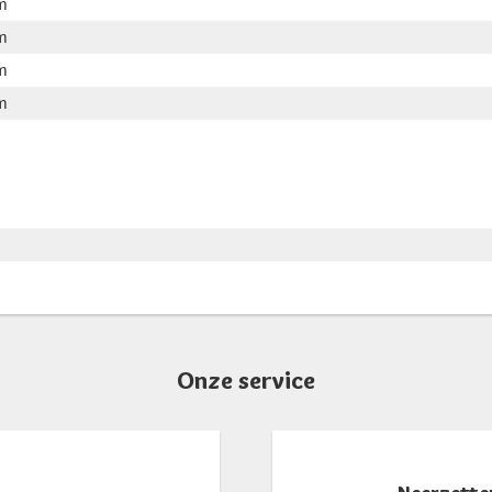
m
m
m
m
Onze service