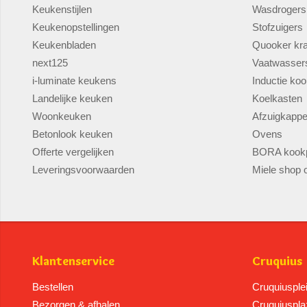
Keukenstijlen
Wasdrogers
Keukenopstellingen
Stofzuigers
Keukenbladen
Quooker kr
next125
Vaatwasser
i-luminate keukens
Inductie koo
Landelijke keuken
Koelkasten
Woonkeuken
Afzuigkapp
Betonlook keuken
Ovens
Offerte vergelijken
BORA kookp
Leveringsvoorwaarden
Miele shop o
Klantenservice
Cruquius
Bestellen
Cruquiusple
Bezorgen & afhalen
Cruquiuspla