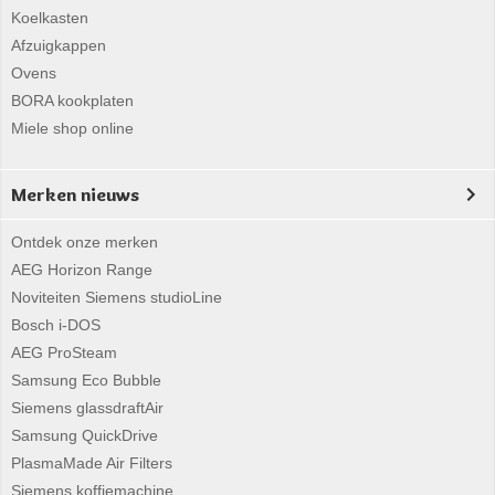
Koelkasten
Afzuigkappen
Ovens
BORA kookplaten
Miele shop online
Merken nieuws
Ontdek onze merken
AEG Horizon Range
Noviteiten Siemens studioLine
Bosch i-DOS
AEG ProSteam
Samsung Eco Bubble
Siemens glassdraftAir
Samsung QuickDrive
PlasmaMade Air Filters
Siemens koffiemachine