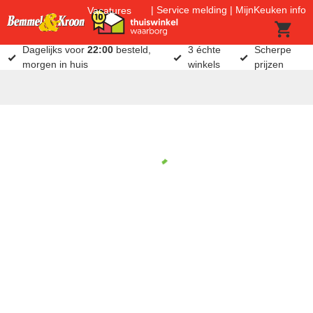
Service melding
MijnKeuken info
Vacatures
Dagelijks voor
22:00
besteld,
3 échte
Scherpe
morgen in huis
winkels
prijzen