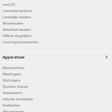
next125
i-luminate keukens
Landelijke keuken
Woonkeuken
Betonlook keuken
Offerte vergelijken
Leveringsvoorwaarden
Apparatuur
Wasmachines
Wasdrogers
Stofzuigers
Quooker kranen
Vaatwassers
Inductie kookplaten
Koelkasten
Afzuigkappen