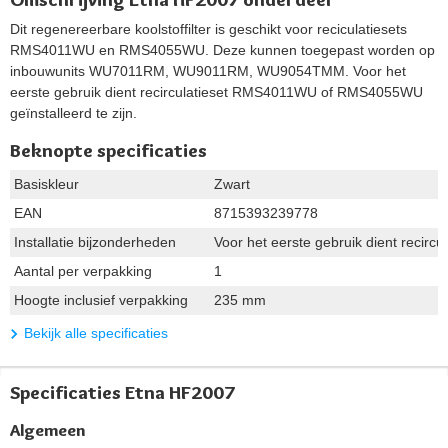
Dit regenereerbare koolstoffilter is geschikt voor reciculatiesets
RMS4011WU en RMS4055WU. Deze kunnen toegepast worden op
inbouwunits WU7011RM, WU9011RM, WU9054TMM. Voor het
eerste gebruik dient recirculatieset RMS4011WU of RMS4055WU
geïnstalleerd te zijn.
Beknopte specificaties
Basiskleur
Zwart
EAN
8715393239778
Installatie bijzonderheden
Voor het eerste gebruik dient recir
Aantal per verpakking
1
Hoogte inclusief verpakking
235 mm
Bekijk alle specificaties
Specificaties Etna HF2007
Algemeen