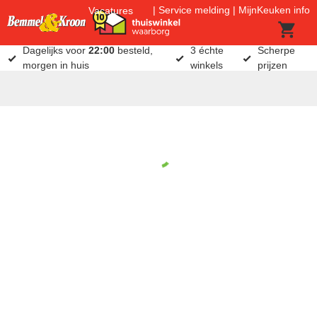
Service melding
MijnKeuken info
Vacatures
Dagelijks voor
22:00
besteld,
3 échte
Scherpe
morgen in huis
winkels
prijzen