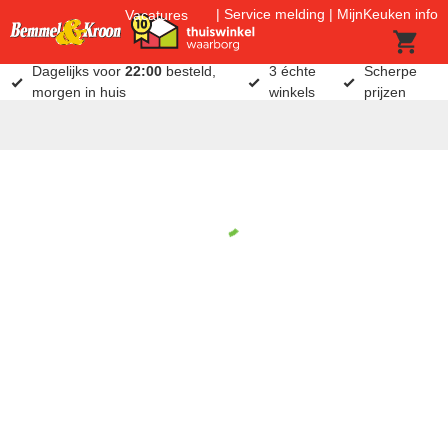
Service melding
MijnKeuken info
Vacatures
Dagelijks voor
22:00
besteld,
3 échte
Scherpe
morgen in huis
winkels
prijzen