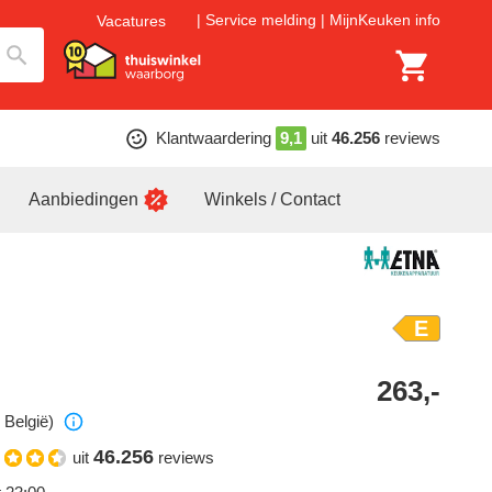
Service melding
MijnKeuken info
Vacatures
Klantwaardering
9,1
uit
46.256
reviews
Aanbiedingen
Winkels / Contact
E
263,-
 België)
46.256
uit
reviews