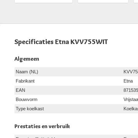
Specificaties Etna KVV755WIT
Algemeen
Naam (NL)
KVV75
Fabrikant
Etna
EAN
87153
Bouwvorm
Vrijsta
Type koelkast
Koelka
Prestaties en verbruik