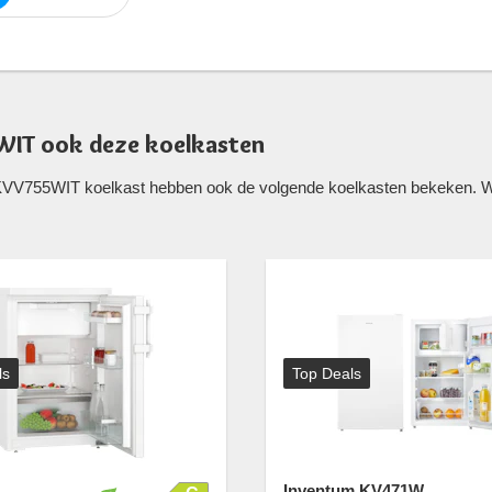
WIT ook deze koelkasten
KVV755WIT koelkast hebben ook de volgende koelkasten bekeken. Well
ls
Top Deals
Inventum KV471W