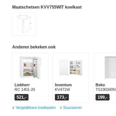
Maatschetsen KVV755WIT koelkast
Anderen bekeken ook
Liebherr
Inventum
Beko
RC 1401-20
KV471W
TS190340N
521,-
173,-
199,-
Vergelijkbare koelkasten
Duurzamer