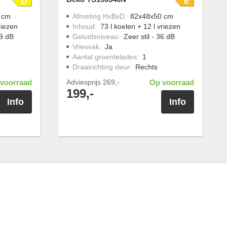
D
E
 cm
Afmeting HxBxD
:
82x48x50 cm
riezen
Inhoud
:
73 l koelen + 12 l vriezen
9 dB
Geluidsniveau
:
Zeer stil - 36 dB
Vriesvak
:
Ja
Aantal groentelades
:
1
Draairichting deur
:
Rechts
voorraad
Adviesprijs
269,-
Op voorraad
199,-
Info
Info