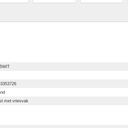
5WIT
93353726
and
st met vriesvak