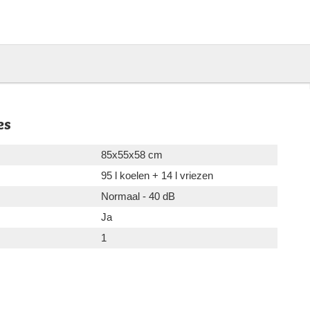
es
85x55x58 cm
95 l koelen + 14 l vriezen
Normaal - 40 dB
Ja
1