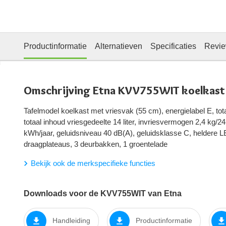
Productinformatie
Alternatieven
Specificaties
Revi
Omschrijving Etna KVV755WIT koelkast
Tafelmodel koelkast met vriesvak (55 cm), energielabel E, tota
totaal inhoud vriesgedeelte 14 liter, invriesvermogen 2,4 kg/2
kWh/jaar, geluidsniveau 40 dB(A), geluidsklasse C, heldere L
draagplateaus, 3 deurbakken, 1 groentelade
Bekijk ook de merkspecifieke functies
Downloads voor de KVV755WIT van Etna
Handleiding
Productinformatie