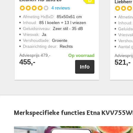
D
Liebherr
4 reviews
Afmeting HxBxD
:
85x50x61 cm
Afmeti
Inhoud
:
85 l koelen + 13 l vriezen
Inhoud
Geluidsniveau
:
Zeer stil - 35 dB
Geluids
Vriesvak
:
Ja
Vriesva
Vershoudlade
:
Groente
Versho
Draairichting deur
:
Rechts
Aantal 
Adviesprijs
479,-
Op voorraad
Adviespri
455,-
521,-
Info
Merkspecifieke functies Etna KVV755W