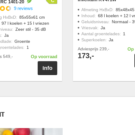
C
 RC 1401-20
9 reviews
Afmeting HxBxD
:
85x48x45
Inhoud
:
68 l koelen + 12 l v
ng HxBxD
:
85x55x61 cm
Geluidsniveau
:
Normaal - 3
:
97 l koelen + 15 l vriezen
Vriesvak
:
Ja
niveau
:
Zeer stil - 35 dB
Aantal groentelades
:
1
k
:
Ja
Superkoelen
:
Ja
udlade
:
Groente
groentelades
:
1
Adviesprijs
239,-
Op 
173,-
js
549,-
Op voorraad
Info
IT